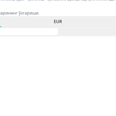
ларининг ўзгариши.
EUR