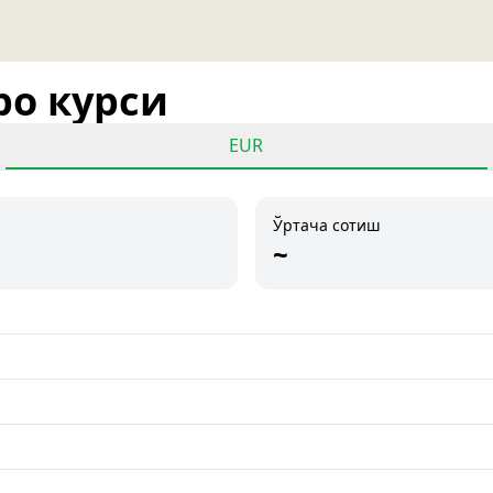
ро курси
EUR
Ўртача сотиш
~