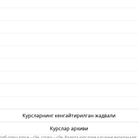
Курсларнинг кенгайтирилган жадвали
Курслар архиви
б олиш курси – сўм, сотиш – сўм. Валюта курслари ҳар куни янгиланади: 08:5