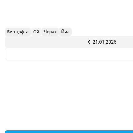
Бир ҳафта
Ой
Чорак
Йил
21.01.2026