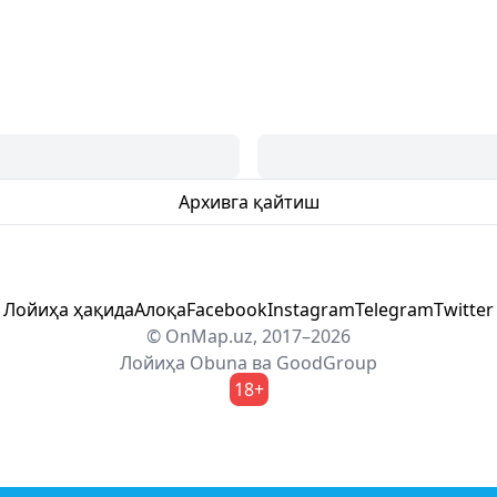
Архивга қайтиш
Лойиҳа ҳақида
Алоқа
Facebook
Instagram
Telegram
Twitter
© OnMap.uz, 2017–2026
Лойиҳа
Obuna
ва
GoodGroup
18+