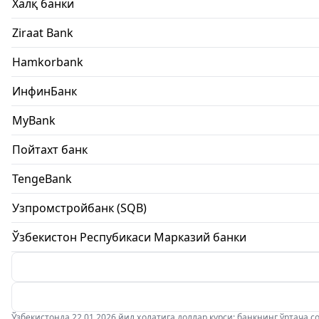
Халқ банки
Ziraat Bank
Hamkorbank
ИнфинБанк
MyBank
Пойтахт банк
TengeBank
Узпромстройбанк (SQB)
Ўзбекистон Респубикаси Марказий банки
Ўзбекистонда 22.01.2026 йил ҳолатига доллар курси: банкнинг ўртача соти