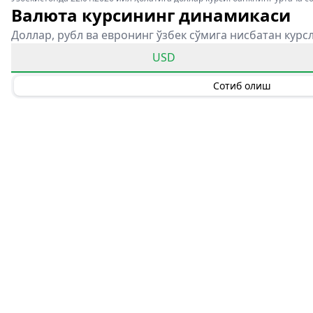
Валюта курсининг динамикаси
Доллар, рубл ва евронинг ўзбек сўмига нисбатан курс
USD
Сотиб олиш