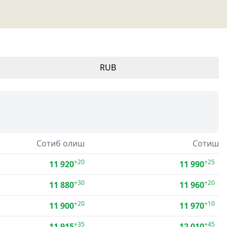
RUB
Сотиб олиш
Сотиш
+20
+25
11 920
11 990
+30
+20
11 880
11 960
+20
+10
11 900
11 970
+35
+45
11 915
12 010