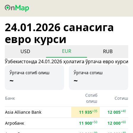
24.01.2026 санасига
евро курси
EUR
USD
RUB
Ўзбекистонда 24.01.2026 ҳолатига ўртача евро курси
Ўртача сотиб олиш
Ўртача сотиш
~
~
Сотиб
Банк
Сотиш
олиш
+35
+40
Asia Alliance Bank
11 935
12 005
+50
+60
Агробанк
11 900
12 000
+30
+40