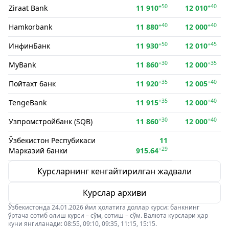
+50
+40
Ziraat Bank
11 910
12 010
+40
+40
Hamkorbank
11 880
12 000
+50
+45
ИнфинБанк
11 930
12 010
+30
+35
MyBank
11 860
12 000
+35
+40
Пойтахт банк
11 920
12 005
+35
+40
TengeBank
11 915
12 000
+30
+40
Узпромстройбанк (SQB)
11 860
12 000
Ўзбекистон Респубикаси
11
+29
Марказий банки
915.64
Курсларнинг кенгайтирилган жадвали
Курслар архиви
Ўзбекистонда 24.01.2026 йил ҳолатига доллар курси: банкнинг
ўртача сотиб олиш курси – сўм, сотиш – сўм. Валюта курслари ҳар
куни янгиланади: 08:55, 09:10, 09:35, 11:15, 15:15.