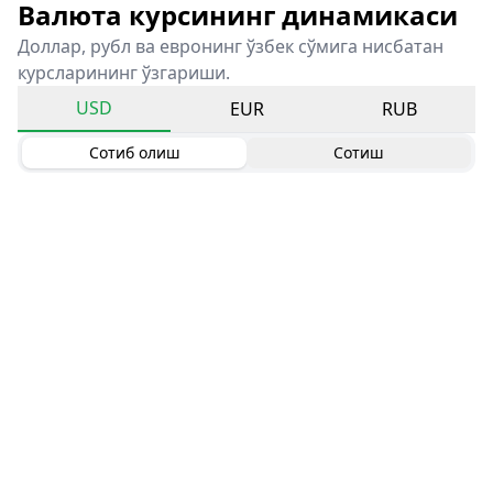
Валюта курсининг динамикаси
Доллар, рубл ва евронинг ўзбек сўмига нисбатан
курсларининг ўзгариши.
USD
EUR
RUB
Сотиб олиш
Сотиш