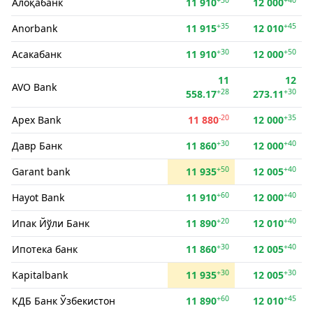
Алоқабанк
11 910
12 000
+35
+45
Anorbank
11 915
12 010
+30
+50
Асакабанк
11 910
12 000
11
12
AVO Bank
+28
+30
558.17
273.11
-20
+35
Apex Bank
11 880
12 000
+30
+40
Давр Банк
11 860
12 000
+50
+40
Garant bank
11 935
12 005
+60
+40
Hayot Bank
11 910
12 000
+20
+40
Ипак Йўли Банк
11 890
12 010
+30
+40
Ипотека банк
11 860
12 005
+30
+30
Kapitalbank
11 935
12 005
+60
+45
КДБ Банк Ўзбекистон
11 890
12 010