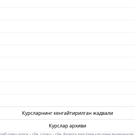
Курсларнинг кенгайтирилган жадвали
Курслар архиви
б олиш курси – сўм, сотиш – сўм. Валюта курслари ҳар куни янгиланади: 08:5