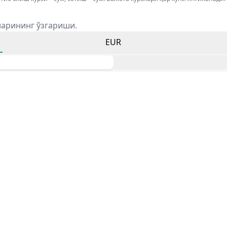
ларининг ўзгариши.
EUR