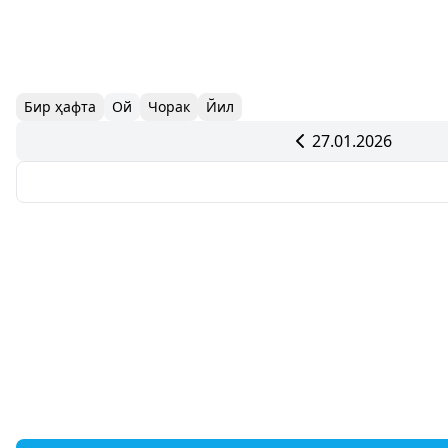
Бир ҳафта
Ой
Чорак
Йил
27.01.2026