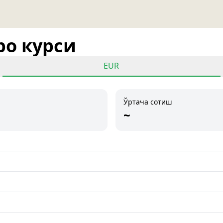
ро курси
EUR
Ўртача сотиш
~