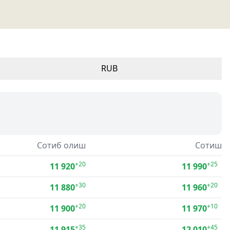
RUB
Сотиб олиш
Сотиш
+20
+25
11 920
11 990
+30
+20
11 880
11 960
+20
+10
11 900
11 970
+35
+45
11 915
12 010