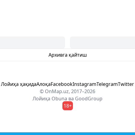
Архивга қайтиш
Лойиҳа ҳақида
Алоқа
Facebook
Instagram
Telegram
Twitter
© OnMap.uz, 2017–2026
Лойиҳа
Obuna
ва
GoodGroup
18+