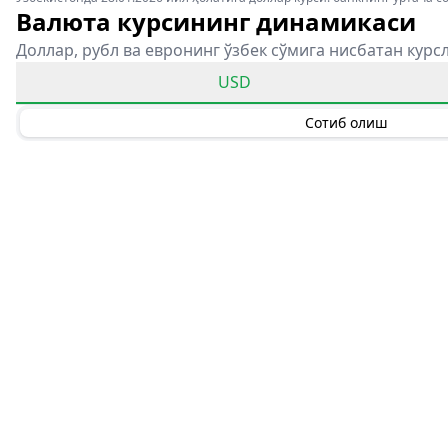
Валюта курсининг динамикаси
Доллар, рубл ва евронинг ўзбек сўмига нисбатан курс
USD
Сотиб олиш