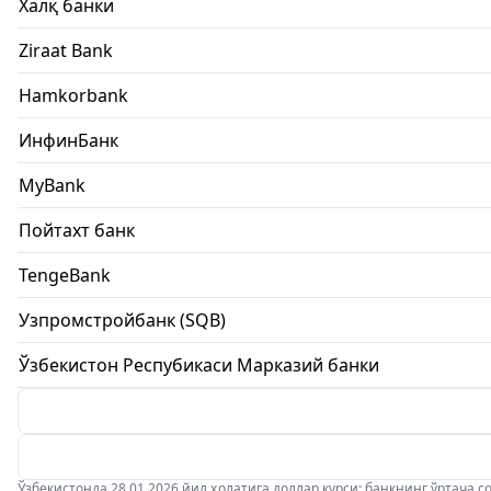
Халқ банки
Ziraat Bank
Hamkorbank
ИнфинБанк
MyBank
Пойтахт банк
TengeBank
Узпромстройбанк (SQB)
Ўзбекистон Респубикаси Марказий банки
Ўзбекистонда 28.01.2026 йил ҳолатига доллар курси: банкнинг ўртача соти