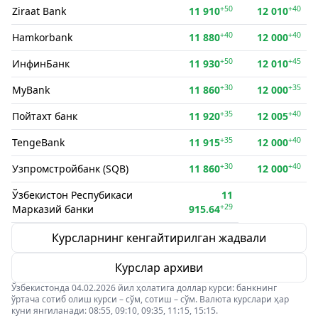
+50
+40
Ziraat Bank
11 910
12 010
+40
+40
Hamkorbank
11 880
12 000
+50
+45
ИнфинБанк
11 930
12 010
+30
+35
MyBank
11 860
12 000
+35
+40
Пойтахт банк
11 920
12 005
+35
+40
TengeBank
11 915
12 000
+30
+40
Узпромстройбанк (SQB)
11 860
12 000
Ўзбекистон Респубикаси
11
+29
Марказий банки
915.64
Курсларнинг кенгайтирилган жадвали
Курслар архиви
Ўзбекистонда 04.02.2026 йил ҳолатига доллар курси: банкнинг
ўртача сотиб олиш курси – сўм, сотиш – сўм. Валюта курслари ҳар
куни янгиланади: 08:55, 09:10, 09:35, 11:15, 15:15.