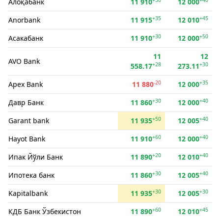
Алоқабанк
11 910
12 000
+35
+45
Anorbank
11 915
12 010
+30
+50
Асакабанк
11 910
12 000
11
12
AVO Bank
+28
+30
558.17
273.11
-20
+35
Apex Bank
11 880
12 000
+30
+40
Давр Банк
11 860
12 000
+50
+40
Garant bank
11 935
12 005
+60
+40
Hayot Bank
11 910
12 000
+20
+40
Ипак Йўли Банк
11 890
12 010
+30
+40
Ипотека банк
11 860
12 005
+30
+30
Kapitalbank
11 935
12 005
+60
+45
КДБ Банк Ўзбекистон
11 890
12 010