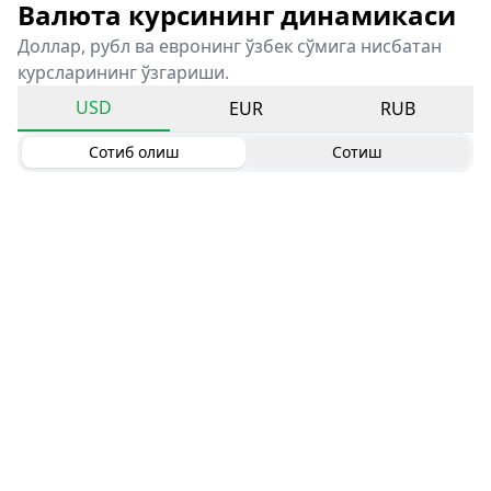
Валюта курсининг динамикаси
Доллар, рубл ва евронинг ўзбек сўмига нисбатан
курсларининг ўзгариши.
USD
EUR
RUB
Сотиб олиш
Сотиш