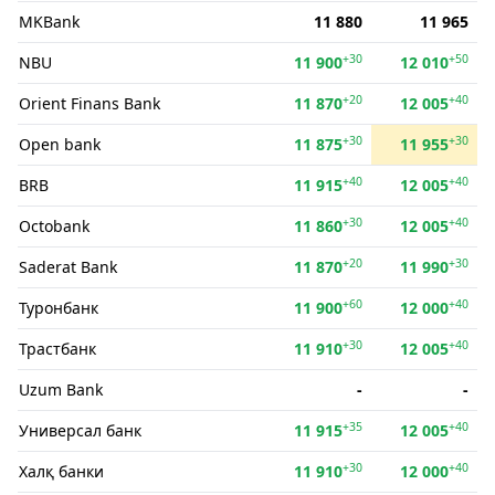
MKBank
11 880
11 965
+30
+50
NBU
11 900
12 010
+20
+40
Orient Finans Bank
11 870
12 005
+30
+30
Open bank
11 875
11 955
+40
+40
BRB
11 915
12 005
+30
+40
Octobank
11 860
12 005
+20
+30
Saderat Bank
11 870
11 990
+60
+40
Туронбанк
11 900
12 000
+30
+40
Трастбанк
11 910
12 005
Uzum Bank
-
-
+35
+40
Универсал банк
11 915
12 005
+30
+40
Халқ банки
11 910
12 000