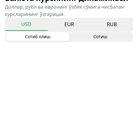
Доллар, рубл ва евронинг ўзбек сўмига нисбатан
курсларининг ўзгариши.
USD
EUR
RUB
Сотиб олиш
Сотиш