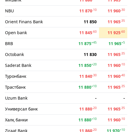
-10
-30
NBU
11 870
11 960
-35
Orient Finans Bank
11 850
11 965
-60
-60
Open bank
11 845
11 925
+45
+5
BRB
11 875
11 965
-35
Octobank
11 830
11 965
+20
-10
Saderat Bank
11 850
11 960
-30
-40
Туронбанк
11 840
11 960
+10
-35
Трастбанк
11 880
11 965
Uzum Bank
-
-
-20
-35
Универсал банк
11 880
11 965
+10
-10
Халқ банки
11 880
11 960
-20
+10
Ziraat Bank
11 860
11 970