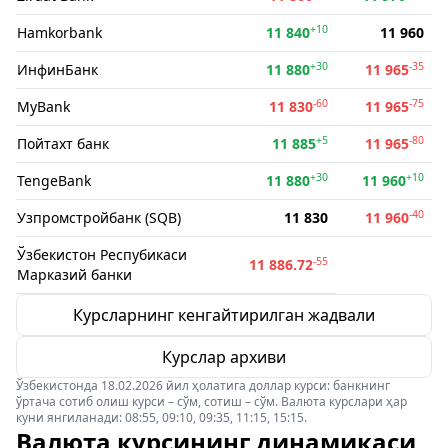
+10
Hamkorbank
11 840
11 960
+30
-35
ИнфинБанк
11 880
11 965
-60
-75
MyBank
11 830
11 965
+5
-80
Пойтахт банк
11 885
11 965
+30
+10
TengeBank
11 880
11 960
-40
Узпромстройбанк (SQB)
11 830
11 960
Ўзбекистон Респубикаси
-55
11 886.72
Марказий банки
Курсларнинг кенгайтирилган жадвали
Курслар архиви
Ўзбекистонда 18.02.2026 йил ҳолатига доллар курси: банкнинг
ўртача сотиб олиш курси – сўм, сотиш – сўм. Валюта курслари ҳар
куни янгиланади: 08:55, 09:10, 09:35, 11:15, 15:15.
Валюта курсининг динамикаси