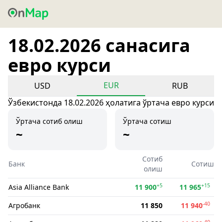
18.02.2026 санасига
евро курси
EUR
USD
RUB
Ўзбекистонда 18.02.2026 ҳолатига ўртача евро курси
Ўртача сотиб олиш
Ўртача сотиш
~
~
Сотиб
Банк
Сотиш
олиш
+5
+15
Asia Alliance Bank
11 900
11 965
-40
Агробанк
11 850
11 940
-40