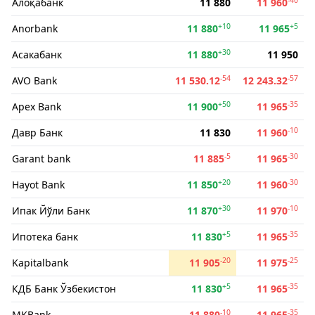
Алоқабанк
11 880
11 960
+10
+5
Anorbank
11 880
11 965
+30
Асакабанк
11 880
11 950
-54
-57
AVO Bank
11 530.12
12 243.32
+50
-35
Apex Bank
11 900
11 965
-10
Давр Банк
11 830
11 960
-5
-30
Garant bank
11 885
11 965
+20
-30
Hayot Bank
11 850
11 960
+30
-10
Ипак Йўли Банк
11 870
11 970
+5
-35
Ипотека банк
11 830
11 965
-20
-25
Kapitalbank
11 905
11 975
+5
-35
КДБ Банк Ўзбекистон
11 830
11 965
-10
-35
MKBank
11 880
11 965