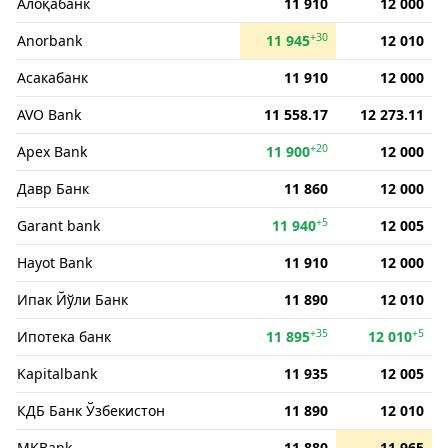
Алоқабанк
11 910
12 000
+30
Anorbank
11 945
12 010
Асакабанк
11 910
12 000
AVO Bank
11 558.17
12 273.11
+20
Apex Bank
11 900
12 000
Давр Банк
11 860
12 000
+5
Garant bank
11 940
12 005
Hayot Bank
11 910
12 000
Ипак Йўли Банк
11 890
12 010
+35
+5
Ипотека банк
11 895
12 010
Kapitalbank
11 935
12 005
КДБ Банк Ўзбекистон
11 890
12 010
MKBank
11 880
11 965