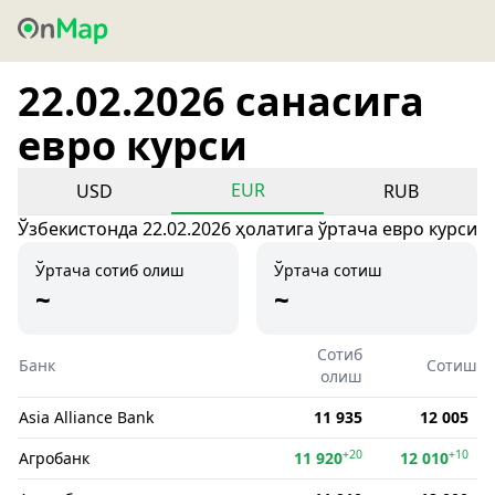
22.02.2026 санасига
евро курси
EUR
USD
RUB
Ўзбекистонда 22.02.2026 ҳолатига ўртача евро курси
Ўртача сотиб олиш
Ўртача сотиш
~
~
Сотиб
Банк
Сотиш
олиш
Asia Alliance Bank
11 935
12 005
+20
+10
Агробанк
11 920
12 010