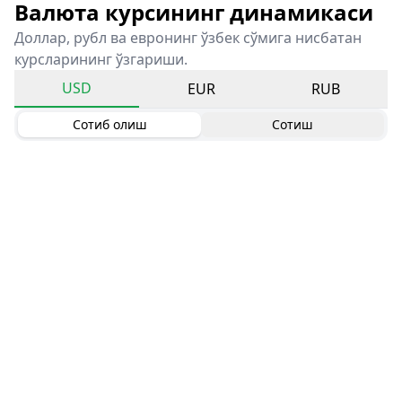
Валюта курсининг динамикаси
Доллар, рубл ва евронинг ўзбек сўмига нисбатан
курсларининг ўзгариши.
USD
EUR
RUB
Сотиб олиш
Сотиш