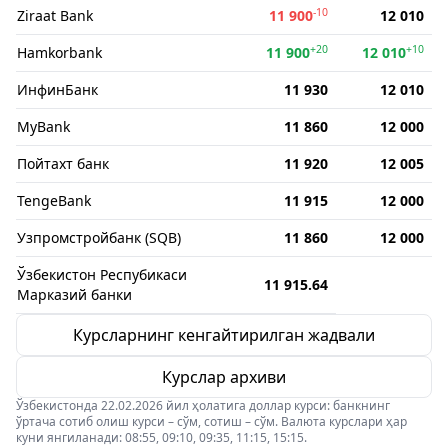
-10
Ziraat Bank
11 900
12 010
+20
+10
Hamkorbank
11 900
12 010
ИнфинБанк
11 930
12 010
MyBank
11 860
12 000
Пойтахт банк
11 920
12 005
TengeBank
11 915
12 000
Узпромстройбанк (SQB)
11 860
12 000
Ўзбекистон Респубикаси
11 915.64
Марказий банки
Курсларнинг кенгайтирилган жадвали
Курслар архиви
Ўзбекистонда 22.02.2026 йил ҳолатига доллар курси: банкнинг
ўртача сотиб олиш курси – сўм, сотиш – сўм. Валюта курслари ҳар
куни янгиланади: 08:55, 09:10, 09:35, 11:15, 15:15.