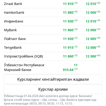
+50
+40
Ziraat Bank
11 910
12 010
+40
+40
Hamkorbank
11 880
12 000
+50
+45
ИнфинБанк
11 930
12 010
+30
+35
MyBank
11 860
12 000
+35
+40
Пойтахт банк
11 920
12 005
+35
+40
TengeBank
11 915
12 000
+30
+40
Узпромстройбанк (SQB)
11 860
12 000
Ўзбекистон Респубикаси
11
+29
Марказий банки
915.64
Курсларнинг кенгайтирилган жадвали
Курслар архиви
Ўзбекистонда 01.04.2026 йил ҳолатига доллар курси: банкнинг
ўртача сотиб олиш курси – сўм, сотиш – сўм. Валюта курслари ҳар
куни янгиланади: 08:55, 09:10, 09:35, 11:15, 15:15.