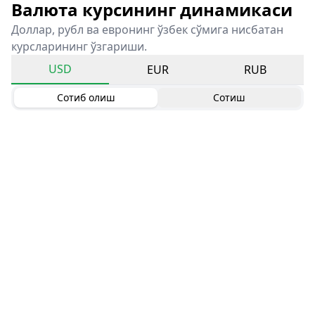
Валюта курсининг динамикаси
Доллар, рубл ва евронинг ўзбек сўмига нисбатан
курсларининг ўзгариши.
USD
EUR
RUB
Сотиб олиш
Сотиш