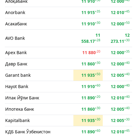
Алоқабанк
11 910
12 000
+35
+45
Anorbank
11 915
12 010
+30
+50
Асакабанк
11 910
12 000
11
12
AVO Bank
+28
+30
558.17
273.11
-20
+35
Apex Bank
11 880
12 000
+30
+40
Давр Банк
11 860
12 000
+50
+40
Garant bank
11 935
12 005
+60
+40
Hayot Bank
11 910
12 000
+20
+40
Ипак Йўли Банк
11 890
12 010
+30
+40
Ипотека банк
11 860
12 005
+30
+30
Kapitalbank
11 935
12 005
+60
+45
КДБ Банк Ўзбекистон
11 890
12 010