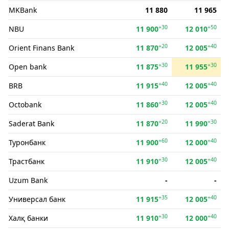
MKBank
11 880
11 965
+30
+50
NBU
11 900
12 010
+20
+40
Orient Finans Bank
11 870
12 005
+30
+30
Open bank
11 875
11 955
+40
+40
BRB
11 915
12 005
+30
+40
Octobank
11 860
12 005
+20
+30
Saderat Bank
11 870
11 990
+60
+40
Туронбанк
11 900
12 000
+30
+40
Трастбанк
11 910
12 005
Uzum Bank
-
-
+35
+40
Универсал банк
11 915
12 005
+30
+40
Халқ банки
11 910
12 000