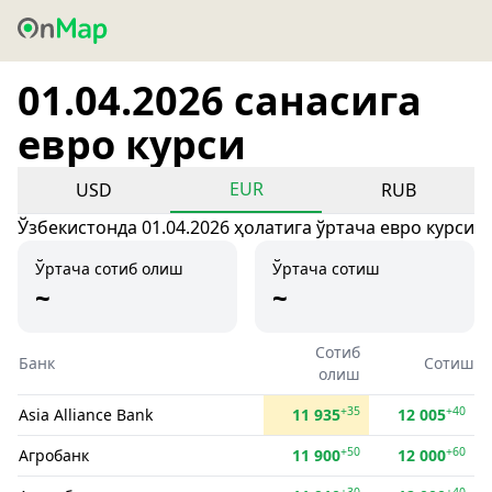
01.04.2026 санасига
евро курси
EUR
USD
RUB
Ўзбекистонда 01.04.2026 ҳолатига ўртача евро курси
Ўртача сотиб олиш
Ўртача сотиш
~
~
Сотиб
Банк
Сотиш
олиш
+35
+40
Asia Alliance Bank
11 935
12 005
+50
+60
Агробанк
11 900
12 000
+30
+40