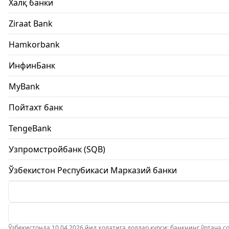
Халқ банки
Ziraat Bank
Hamkorbank
ИнфинБанк
MyBank
Пойтахт банк
TengeBank
Узпромстройбанк (SQB)
Ўзбекистон Респубикаси Марказий банки
Ўзбекистонда 10.04.2026 йил ҳолатига доллар курси: банкнинг ўртача соти