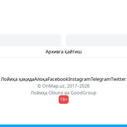
Архивга қайтиш
Лойиҳа ҳақида
Алоқа
Facebook
Instagram
Telegram
Twitter
© OnMap.uz, 2017–2026
Лойиҳа
Obuna
ва
GoodGroup
18+