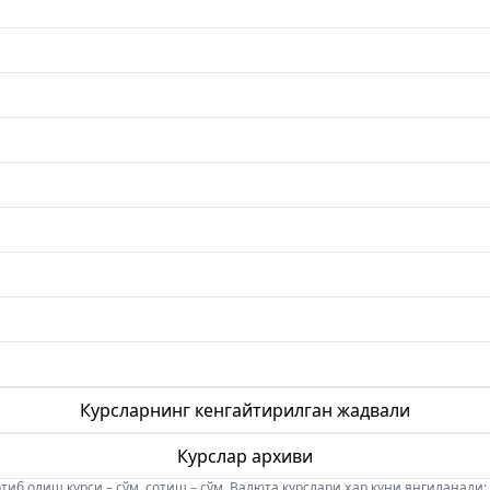
Курсларнинг кенгайтирилган жадвали
Курслар архиви
б олиш курси – сўм, сотиш – сўм. Валюта курслари ҳар куни янгиланади: 08:5