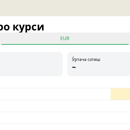
ро курси
EUR
Ўртача сотиш
~