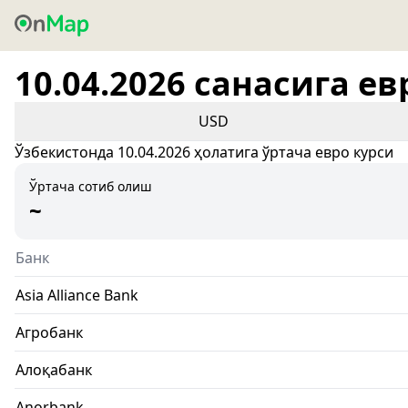
10.04.2026 санасига ев
USD
Ўзбекистонда 10.04.2026 ҳолатига ўртача евро курси
Ўртача сотиб олиш
~
Банк
Asia Alliance Bank
Агробанк
Алоқабанк
Anorbank