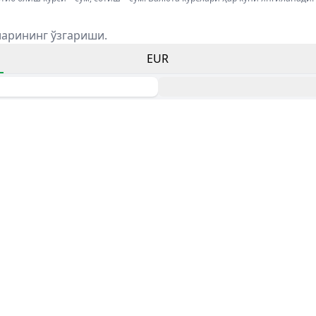
ларининг ўзгариши.
EUR