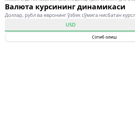
Валюта курсининг динамикаси
Доллар, рубл ва евронинг ўзбек сўмига нисбатан курс
USD
Сотиб олиш