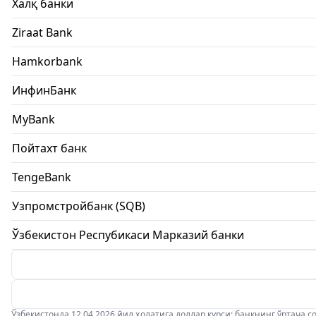
Халқ банки
Ziraat Bank
Hamkorbank
ИнфинБанк
MyBank
Пойтахт банк
TengeBank
Узпромстройбанк (SQB)
Ўзбекистон Респубикаси Марказий банки
Ўзбекистонда 12.04.2026 йил ҳолатига доллар курси: банкнинг ўртача соти