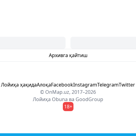
Архивга қайтиш
Лойиҳа ҳақида
Алоқа
Facebook
Instagram
Telegram
Twitter
© OnMap.uz, 2017–2026
Лойиҳа
Obuna
ва
GoodGroup
18+