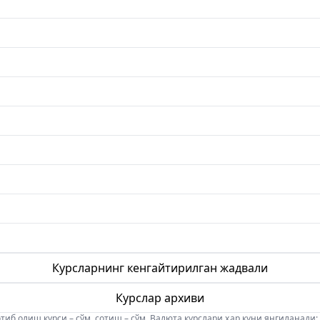
Курсларнинг кенгайтирилган жадвали
Курслар архиви
б олиш курси – сўм, сотиш – сўм. Валюта курслари ҳар куни янгиланади: 08:5