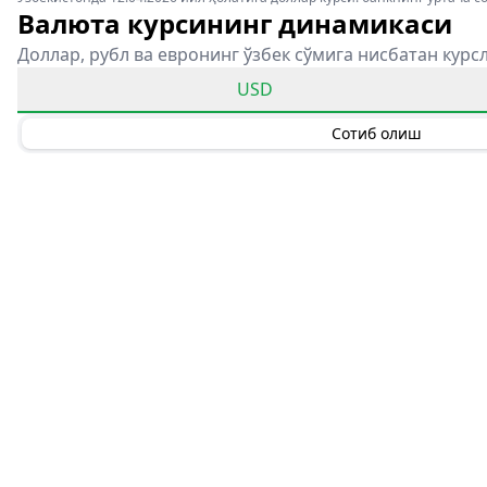
Валюта курсининг динамикаси
Доллар, рубл ва евронинг ўзбек сўмига нисбатан курс
USD
Сотиб олиш