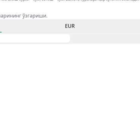
ларининг ўзгариши.
EUR