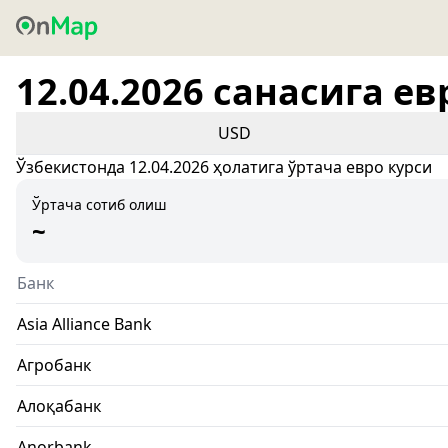
12.04.2026 санасига ев
USD
Ўзбекистонда 12.04.2026 ҳолатига ўртача евро курси
Ўртача сотиб олиш
~
Банк
Asia Alliance Bank
Агробанк
Алоқабанк
Anorbank