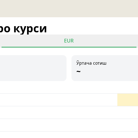
ро курси
EUR
Ўртача сотиш
~