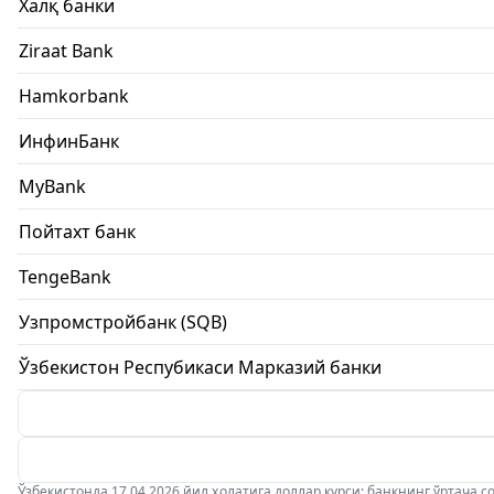
Халқ банки
Ziraat Bank
Hamkorbank
ИнфинБанк
MyBank
Пойтахт банк
TengeBank
Узпромстройбанк (SQB)
Ўзбекистон Респубикаси Марказий банки
Ўзбекистонда 17.04.2026 йил ҳолатига доллар курси: банкнинг ўртача соти