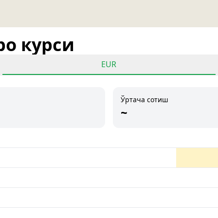
ро курси
EUR
Ўртача сотиш
~