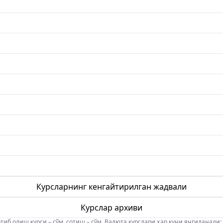
Курсларнинг кенгайтирилган жадвали
Курслар архиви
б олиш курси – сўм, сотиш – сўм. Валюта курслари ҳар куни янгиланади: 08:5