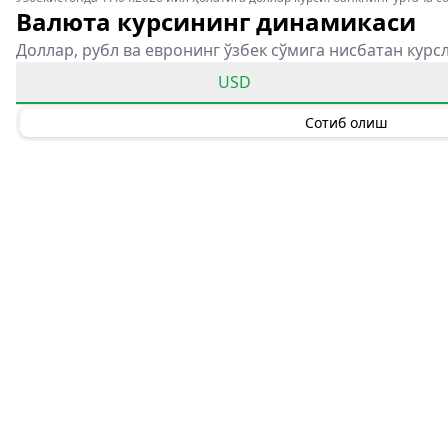
Валюта курсининг динамикаси
Доллар, рубл ва евронинг ўзбек сўмига нисбатан курс
USD
Сотиб олиш