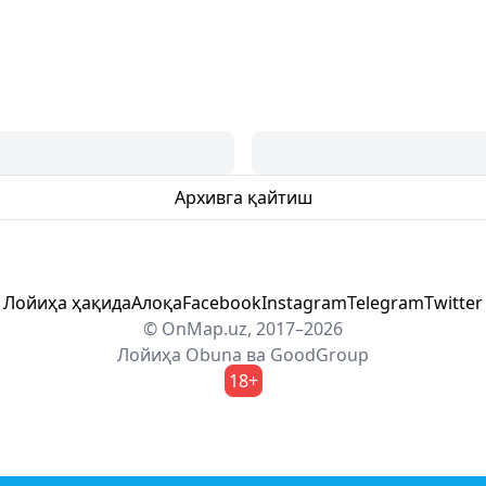
Архивга қайтиш
Лойиҳа ҳақида
Алоқа
Facebook
Instagram
Telegram
Twitter
© OnMap.uz, 2017–2026
Лойиҳа
Obuna
ва
GoodGroup
18+