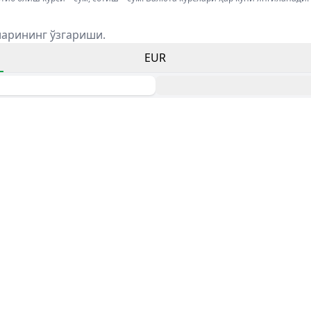
ларининг ўзгариши.
EUR