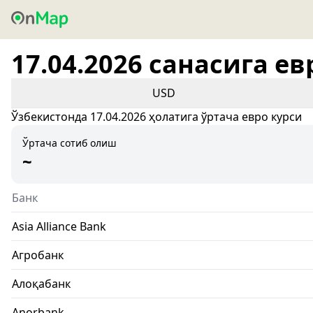
17.04.2026 санасига ев
USD
Ўзбекистонда 17.04.2026 ҳолатига ўртача евро курси
Ўртача сотиб олиш
~
Банк
Asia Alliance Bank
Агробанк
Алоқабанк
Anorbank