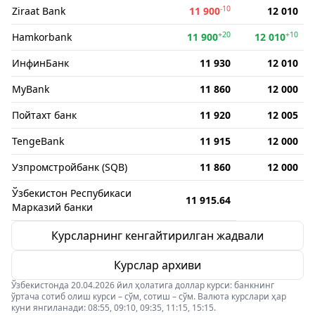
-10
Ziraat Bank
11 900
12 010
+20
+10
Hamkorbank
11 900
12 010
ИнфинБанк
11 930
12 010
MyBank
11 860
12 000
Пойтахт банк
11 920
12 005
TengeBank
11 915
12 000
Узпромстройбанк (SQB)
11 860
12 000
Ўзбекистон Респубикаси
11 915.64
Марказий банки
Курсларнинг кенгайтирилган жадвали
Курслар архиви
Ўзбекистонда 20.04.2026 йил ҳолатига доллар курси: банкнинг
ўртача сотиб олиш курси – сўм, сотиш – сўм. Валюта курслари ҳар
куни янгиланади: 08:55, 09:10, 09:35, 11:15, 15:15.