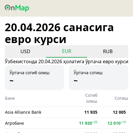
20.04.2026 санасига
евро курси
EUR
USD
RUB
Ўзбекистонда 20.04.2026 ҳолатига ўртача евро курси
Ўртача сотиб олиш
Ўртача сотиш
~
~
Сотиб
Банк
Сотиш
олиш
Asia Alliance Bank
11 935
12 005
+20
+10
Агробанк
11 920
12 010