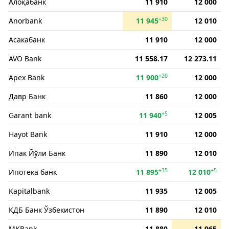
Алоқабанк
11 910
12 000
+30
Anorbank
11 945
12 010
Асакабанк
11 910
12 000
AVO Bank
11 558.17
12 273.11
+20
Apex Bank
11 900
12 000
Давр Банк
11 860
12 000
+5
Garant bank
11 940
12 005
Hayot Bank
11 910
12 000
Ипак Йўли Банк
11 890
12 010
+35
+5
Ипотека банк
11 895
12 010
Kapitalbank
11 935
12 005
КДБ Банк Ўзбекистон
11 890
12 010
MKBank
11 880
11 965