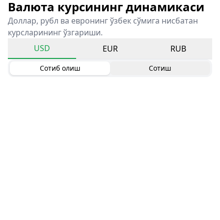
Валюта курсининг динамикаси
Доллар, рубл ва евронинг ўзбек сўмига нисбатан
курсларининг ўзгариши.
USD
EUR
RUB
Сотиб олиш
Сотиш