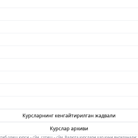
Курсларнинг кенгайтирилган жадвали
Курслар архиви
б олиш курси – сўм, сотиш – сўм. Валюта курслари ҳар куни янгиланади: 08:5