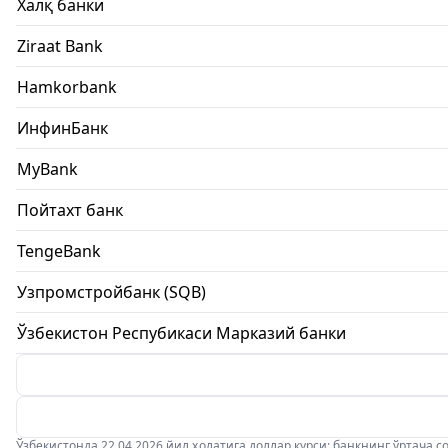
Халқ банки
Ziraat Bank
Hamkorbank
ИнфинБанк
MyBank
Пойтахт банк
TengeBank
Узпромстройбанк (SQB)
Ўзбекистон Респубикаси Марказий банки
Ўзбекистонда 22.04.2026 йил ҳолатига доллар курси: банкнинг ўртача соти