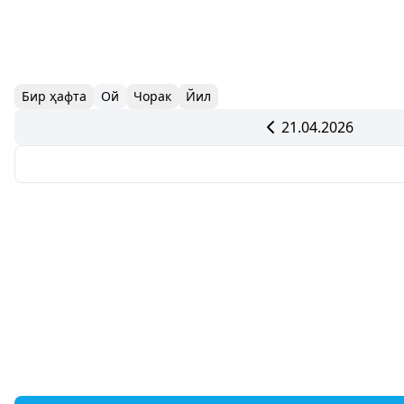
Бир ҳафта
Ой
Чорак
Йил
21.04.2026