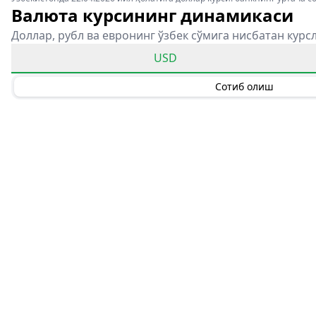
Валюта курсининг динамикаси
Доллар, рубл ва евронинг ўзбек сўмига нисбатан курс
USD
Сотиб олиш