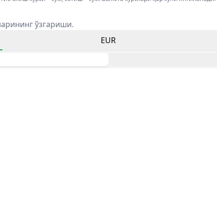
ларининг ўзгариши.
EUR