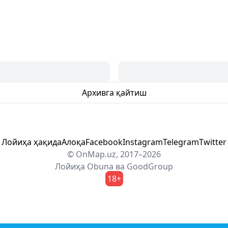
Архивга қайтиш
Лойиҳа ҳақида
Алоқа
Facebook
Instagram
Telegram
Twitter
© OnMap.uz, 2017–2026
Лойиҳа
Obuna
ва
GoodGroup
18+