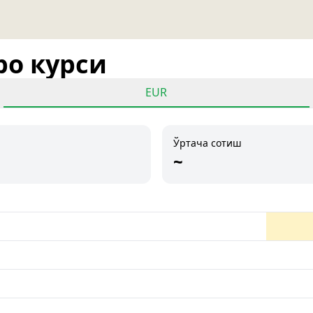
ро курси
EUR
Ўртача сотиш
~