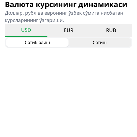
Валюта курсининг динамикаси
Доллар, рубл ва евронинг ўзбек сўмига нисбатан
курсларининг ўзгариши.
USD
EUR
RUB
Сотиб олиш
Сотиш