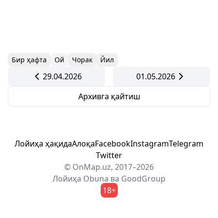
Бир ҳафта
Ой
Чорак
Йил
29.04.2026
01.05.2026
Архивга қайтиш
Лойиҳа ҳақида
Алоқа
Facebook
Instagram
Telegram
Twitter
© OnMap.uz, 2017–2026
Лойиҳа
Obuna
ва
GoodGroup
18+