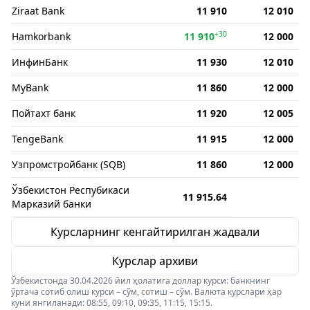
Ziraat Bank
11 910
12 010
+30
Hamkorbank
11 910
12 000
ИнфинБанк
11 930
12 010
MyBank
11 860
12 000
Пойтахт банк
11 920
12 005
TengeBank
11 915
12 000
Узпромстройбанк (SQB)
11 860
12 000
Ўзбекистон Респубикаси
11 915.64
Марказий банки
Курсларнинг кенгайтирилган жадвали
Курслар архиви
Ўзбекистонда 30.04.2026 йил ҳолатига доллар курси: банкнинг
ўртача сотиб олиш курси – сўм, сотиш – сўм. Валюта курслари ҳар
куни янгиланади: 08:55, 09:10, 09:35, 11:15, 15:15.