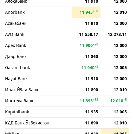
Алоқабанк
11 910
12 000
+30
Anorbank
11 945
12 010
Асакабанк
11 910
12 000
AVO Bank
11 558.17
12 273.11
+20
Apex Bank
11 900
12 000
Давр Банк
11 860
12 000
+5
Garant bank
11 940
12 005
Hayot Bank
11 910
12 000
Ипак Йўли Банк
11 890
12 010
+35
+5
Ипотека банк
11 895
12 010
Kapitalbank
11 935
12 005
КДБ Банк Ўзбекистон
11 890
12 010
MKBank
11 880
11 965