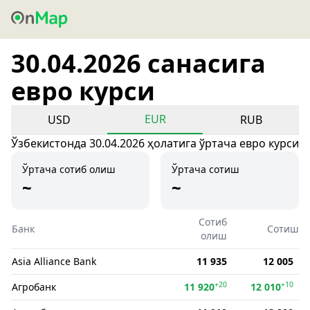
30.04.2026 санасига
евро курси
EUR
USD
RUB
Ўзбекистонда 30.04.2026 ҳолатига ўртача евро курси
Ўртача сотиб олиш
Ўртача сотиш
~
~
Сотиб
Банк
Сотиш
олиш
Asia Alliance Bank
11 935
12 005
+20
+10
Агробанк
11 920
12 010