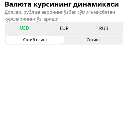
Валюта курсининг динамикаси
Доллар, рубл ва евронинг ўзбек сўмига нисбатан
курсларининг ўзгариши.
USD
EUR
RUB
Сотиб олиш
Сотиш