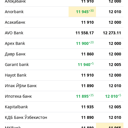
Алоқабанк
11 910
12 000
+30
Anorbank
11 945
12 010
Асакабанк
11 910
12 000
AVO Bank
11 558.17
12 273.11
+20
Apex Bank
11 900
12 000
Давр Банк
11 860
12 000
+5
Garant bank
11 940
12 005
Hayot Bank
11 910
12 000
Ипак Йўли Банк
11 890
12 010
+35
+5
Ипотека банк
11 895
12 010
Kapitalbank
11 935
12 005
КДБ Банк Ўзбекистон
11 890
12 010
MKBank
11 880
11 965