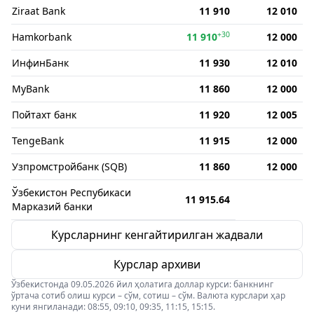
Ziraat Bank
11 910
12 010
+30
Hamkorbank
11 910
12 000
ИнфинБанк
11 930
12 010
MyBank
11 860
12 000
Пойтахт банк
11 920
12 005
TengeBank
11 915
12 000
Узпромстройбанк (SQB)
11 860
12 000
Ўзбекистон Респубикаси
11 915.64
Марказий банки
Курсларнинг кенгайтирилган жадвали
Курслар архиви
Ўзбекистонда 09.05.2026 йил ҳолатига доллар курси: банкнинг
ўртача сотиб олиш курси – сўм, сотиш – сўм. Валюта курслари ҳар
куни янгиланади: 08:55, 09:10, 09:35, 11:15, 15:15.