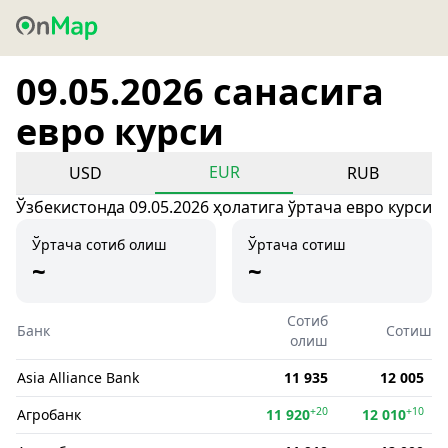
09.05.2026 санасига
евро курси
EUR
USD
RUB
Ўзбекистонда 09.05.2026 ҳолатига ўртача евро курси
Ўртача сотиб олиш
Ўртача сотиш
~
~
Сотиб
Банк
Сотиш
олиш
Asia Alliance Bank
11 935
12 005
+20
+10
Агробанк
11 920
12 010