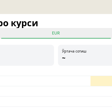
ро курси
EUR
Ўртача сотиш
~