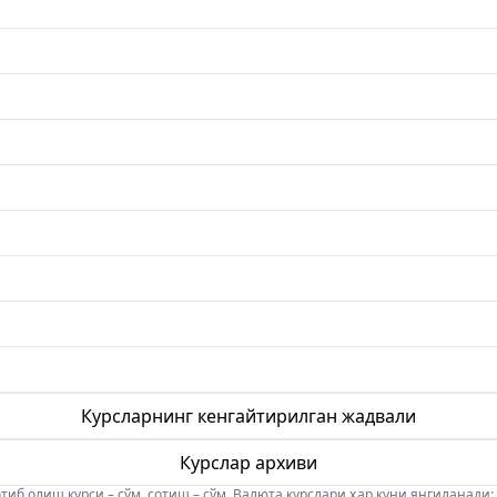
Курсларнинг кенгайтирилган жадвали
Курслар архиви
б олиш курси – сўм, сотиш – сўм. Валюта курслари ҳар куни янгиланади: 08:5