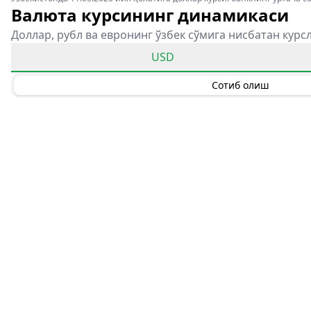
Валюта курсининг динамикаси
Доллар, рубл ва евронинг ўзбек сўмига нисбатан курс
USD
Сотиб олиш