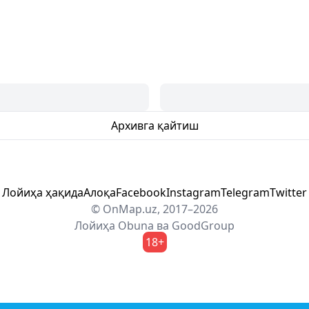
Архивга қайтиш
Лойиҳа ҳақида
Алоқа
Facebook
Instagram
Telegram
Twitter
© OnMap.uz, 2017–2026
Лойиҳа
Obuna
ва
GoodGroup
18+