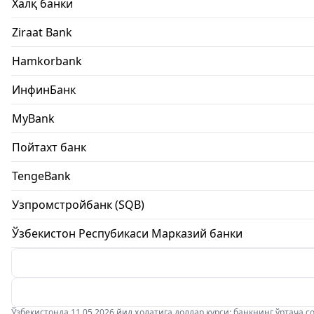
Халқ банки
Ziraat Bank
Hamkorbank
ИнфинБанк
MyBank
Пойтахт банк
TengeBank
Узпромстройбанк (SQB)
Ўзбекистон Респубикаси Марказий банки
Ўзбекистонда 11.05.2026 йил ҳолатига доллар курси: банкнинг ўртача соти