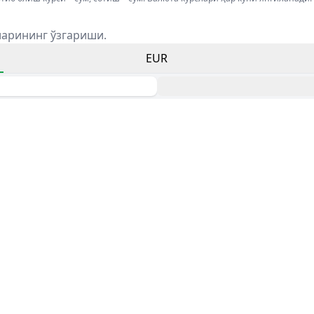
ларининг ўзгариши.
EUR