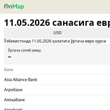
11.05.2026 санасига ев
USD
Ўзбекистонда 11.05.2026 ҳолатига ўртача евро курси
Ўртача сотиб олиш
~
Банк
Asia Alliance Bank
Агробанк
Алоқабанк
Anorbank