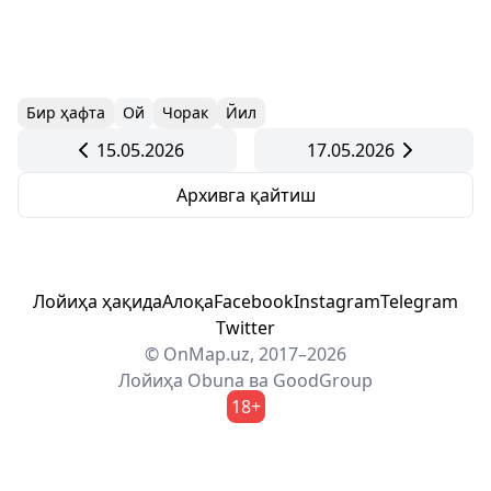
Бир ҳафта
Ой
Чорак
Йил
15.05.2026
17.05.2026
Архивга қайтиш
Лойиҳа ҳақида
Алоқа
Facebook
Instagram
Telegram
Twitter
© OnMap.uz, 2017–2026
Лойиҳа
Obuna
ва
GoodGroup
18+