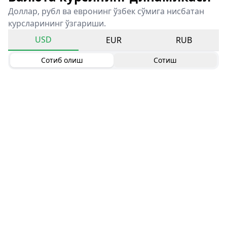
Доллар, рубл ва евронинг ўзбек сўмига нисбатан
курсларининг ўзгариши.
USD
EUR
RUB
Сотиб олиш
Сотиш