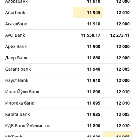
Алоқабанк
11 910
12 000
Anorbank
11 945
12 010
Асакабанк
11 910
12 000
AVO Bank
11 558.17
12 273.11
Apex Bank
11 900
12 000
Давр Банк
11 860
12 000
Garant bank
11 940
12 005
Hayot Bank
11 910
12 000
Ипак Йўли Банк
11 890
12 010
Ипотека банк
11 895
12 010
Kapitalbank
11 935
12 005
КДБ Банк Ўзбекистон
11 890
12 010
MKBank
11 880
11 965