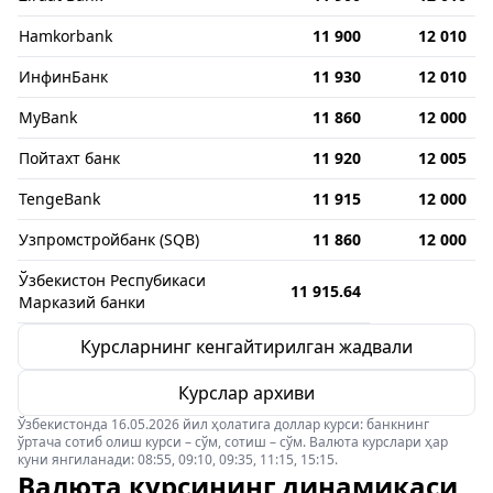
Hamkorbank
11 900
12 010
ИнфинБанк
11 930
12 010
MyBank
11 860
12 000
Пойтахт банк
11 920
12 005
TengeBank
11 915
12 000
Узпромстройбанк (SQB)
11 860
12 000
Ўзбекистон Респубикаси
11 915.64
Марказий банки
Курсларнинг кенгайтирилган жадвали
Курслар архиви
Ўзбекистонда 16.05.2026 йил ҳолатига доллар курси: банкнинг
ўртача сотиб олиш курси – сўм, сотиш – сўм. Валюта курслари ҳар
куни янгиланади: 08:55, 09:10, 09:35, 11:15, 15:15.
Валюта курсининг динамикаси