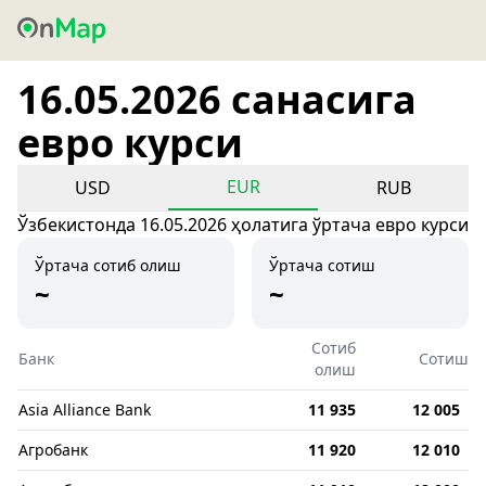
16.05.2026 санасига
евро курси
EUR
USD
RUB
Ўзбекистонда 16.05.2026 ҳолатига ўртача евро курси
Ўртача сотиб олиш
Ўртача сотиш
~
~
Сотиб
Банк
Сотиш
олиш
Asia Alliance Bank
11 935
12 005
Агробанк
11 920
12 010