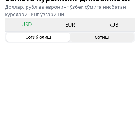
Доллар, рубл ва евронинг ўзбек сўмига нисбатан
курсларининг ўзгариши.
USD
EUR
RUB
Сотиб олиш
Сотиш