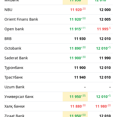
-20
NBU
11 920
12 000
+50
Orient Finans Bank
11 920
12 005
+11
-5
Open bank
11 915
11 995
BRB
11 930
12 010
+30
+5
Octobank
11 890
12 010
+30
Saderat Bank
11 900
11 990
Туронбанк
11 900
12 010
Трастбанк
11 940
12 010
Uzum Bank
-
-
+35
+5
Универсал банк
11 950
12 010
-30
-20
Халқ банки
11 880
11 980
+50
Ziraat Bank
11 950
12 010