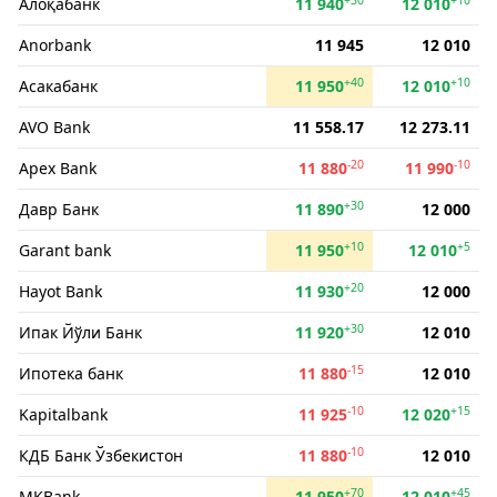
Алоқабанк
11 940
12 010
Anorbank
11 945
12 010
+40
+10
Асакабанк
11 950
12 010
AVO Bank
11 558.17
12 273.11
-20
-10
Apex Bank
11 880
11 990
+30
Давр Банк
11 890
12 000
+10
+5
Garant bank
11 950
12 010
+20
Hayot Bank
11 930
12 000
+30
Ипак Йўли Банк
11 920
12 010
-15
Ипотека банк
11 880
12 010
-10
+15
Kapitalbank
11 925
12 020
-10
КДБ Банк Ўзбекистон
11 880
12 010
+70
+45
MKBank
11 950
12 010