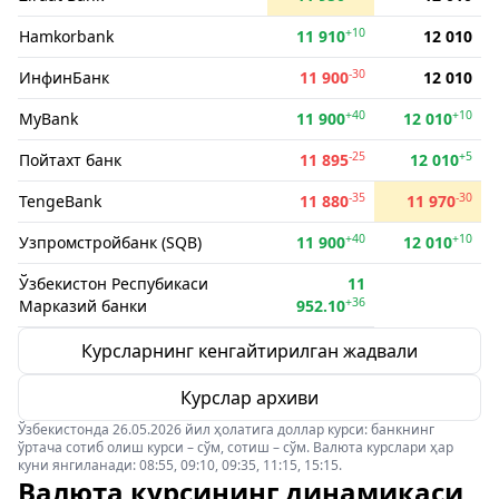
+10
Hamkorbank
11 910
12 010
-30
ИнфинБанк
11 900
12 010
+40
+10
MyBank
11 900
12 010
-25
+5
Пойтахт банк
11 895
12 010
-35
-30
TengeBank
11 880
11 970
+40
+10
Узпромстройбанк (SQB)
11 900
12 010
Ўзбекистон Респубикаси
11
+36
Марказий банки
952.10
Курсларнинг кенгайтирилган жадвали
Курслар архиви
Ўзбекистонда 26.05.2026 йил ҳолатига доллар курси: банкнинг
ўртача сотиб олиш курси – сўм, сотиш – сўм. Валюта курслари ҳар
куни янгиланади: 08:55, 09:10, 09:35, 11:15, 15:15.
Валюта курсининг динамикаси