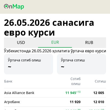
26.05.2026 санасига
евро курси
EUR
USD
RUB
Ўзбекистонда 26.05.2026 ҳолатига ўртача евро курси
Ўртача сотиб олиш
Ўртача сотиш
~
~
Сотиб
Банк
Сотиш
олиш
+10
Asia Alliance Bank
11 945
12 005
Агробанк
11 920
12 010
+30
+10