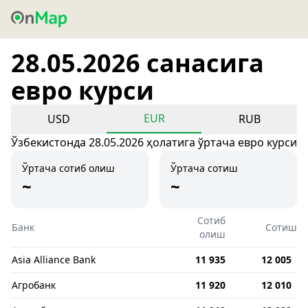
28.05.2026 санасига
евро курси
EUR
USD
RUB
Ўзбекистонда 28.05.2026 ҳолатига ўртача евро курси
Ўртача сотиб олиш
Ўртача сотиш
~
~
Сотиб
Банк
Сотиш
олиш
Asia Alliance Bank
11 935
12 005
Агробанк
11 920
12 010