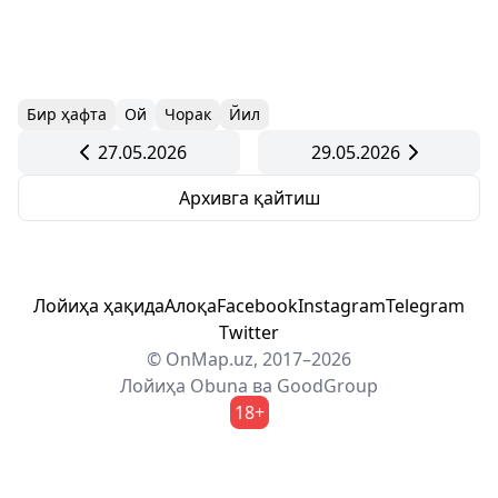
Бир ҳафта
Ой
Чорак
Йил
27.05.2026
29.05.2026
Архивга қайтиш
Лойиҳа ҳақида
Алоқа
Facebook
Instagram
Telegram
Twitter
© OnMap.uz, 2017–2026
Лойиҳа
Obuna
ва
GoodGroup
18+