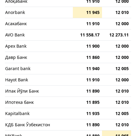
Алоқабанк
11 910
12 000
Anorbank
11 945
12 010
Асакабанк
11 910
12 000
AVO Bank
11 558.17
12 273.11
Apex Bank
11 900
12 000
Давр Банк
11 860
12 000
Garant bank
11 940
12 005
Hayot Bank
11 910
12 000
Ипак Йўли Банк
11 890
12 010
Ипотека банк
11 895
12 010
Kapitalbank
11 935
12 005
КДБ Банк Ўзбекистон
11 890
12 010
MKBank
11 880
11 965