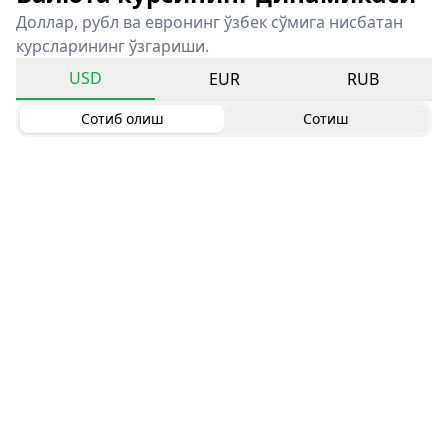
Доллар, рубл ва евронинг ўзбек сўмига нисбатан
курсларининг ўзгариши.
USD
EUR
RUB
Сотиб олиш
Сотиш