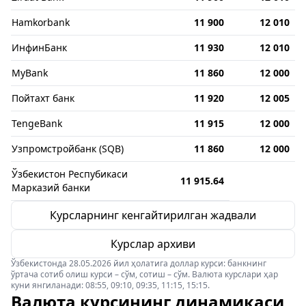
Hamkorbank
11 900
12 010
ИнфинБанк
11 930
12 010
MyBank
11 860
12 000
Пойтахт банк
11 920
12 005
TengeBank
11 915
12 000
Узпромстройбанк (SQB)
11 860
12 000
Ўзбекистон Респубикаси
11 915.64
Марказий банки
Курсларнинг кенгайтирилган жадвали
Курслар архиви
Ўзбекистонда 28.05.2026 йил ҳолатига доллар курси: банкнинг
ўртача сотиб олиш курси – сўм, сотиш – сўм. Валюта курслари ҳар
куни янгиланади: 08:55, 09:10, 09:35, 11:15, 15:15.
Валюта курсининг динамикаси