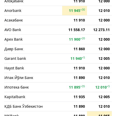
Алоқабанк
11 910
12 000
+30
Anorbank
11 945
12 010
Асакабанк
11 910
12 000
AVO Bank
11 558.17
12 273.11
+20
Apex Bank
11 900
12 000
Давр Банк
11 860
12 000
+5
Garant bank
11 940
12 005
Hayot Bank
11 910
12 000
Ипак Йўли Банк
11 890
12 010
+35
+5
Ипотека банк
11 895
12 010
Kapitalbank
11 935
12 005
КДБ Банк Ўзбекистон
11 890
12 010
MKBank
11 880
11 965