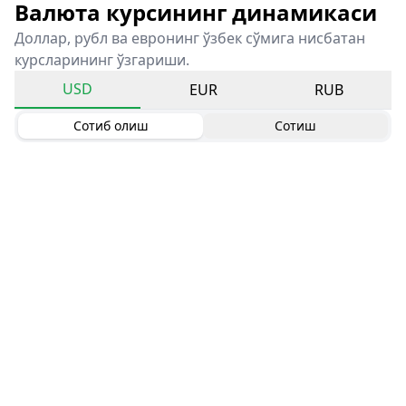
Валюта курсининг динамикаси
Доллар, рубл ва евронинг ўзбек сўмига нисбатан
курсларининг ўзгариши.
USD
EUR
RUB
Сотиб олиш
Сотиш