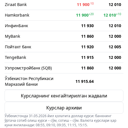
-10
Ziraat Bank
11 900
12 010
+20
+10
Hamkorbank
11 900
12 010
ИнфинБанк
11 930
12 010
MyBank
11 860
12 000
Пойтахт банк
11 920
12 005
TengeBank
11 915
12 000
Узпромстройбанк (SQB)
11 860
12 000
Ўзбекистон Респубикаси
11 915.64
Марказий банки
Курсларнинг кенгайтирилган жадвали
Курслар архиви
Ўзбекистонда 31.05.2026 йил ҳолатига доллар курси: банкнинг
ўртача сотиб олиш курси – сўм, сотиш – сўм. Валюта курслари ҳар
куни янгиланади: 08:55, 09:10, 09:35, 11:15, 15:15.