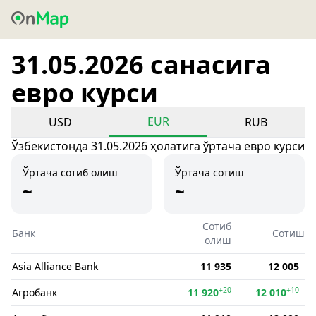
31.05.2026 санасига
евро курси
EUR
USD
RUB
Ўзбекистонда 31.05.2026 ҳолатига ўртача евро курси
Ўртача сотиб олиш
Ўртача сотиш
~
~
Сотиб
Банк
Сотиш
олиш
Asia Alliance Bank
11 935
12 005
+20
+10
Агробанк
11 920
12 010