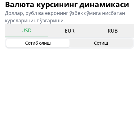
Валюта курсининг динамикаси
Доллар, рубл ва евронинг ўзбек сўмига нисбатан
курсларининг ўзгариши.
USD
EUR
RUB
Сотиб олиш
Сотиш