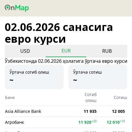
02.06.2026 санасига
евро курси
EUR
USD
RUB
Ўзбекистонда 02.06.2026 ҳолатига ўртача евро курси
Ўртача сотиб олиш
Ўртача сотиш
~
~
Сотиб
Банк
Сотиш
олиш
Asia Alliance Bank
11 935
12 005
+20
+10
Агробанк
11 920
12 010