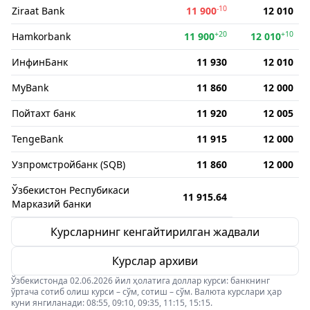
-10
Ziraat Bank
11 900
12 010
+20
+10
Hamkorbank
11 900
12 010
ИнфинБанк
11 930
12 010
MyBank
11 860
12 000
Пойтахт банк
11 920
12 005
TengeBank
11 915
12 000
Узпромстройбанк (SQB)
11 860
12 000
Ўзбекистон Респубикаси
11 915.64
Марказий банки
Курсларнинг кенгайтирилган жадвали
Курслар архиви
Ўзбекистонда 02.06.2026 йил ҳолатига доллар курси: банкнинг
ўртача сотиб олиш курси – сўм, сотиш – сўм. Валюта курслари ҳар
куни янгиланади: 08:55, 09:10, 09:35, 11:15, 15:15.