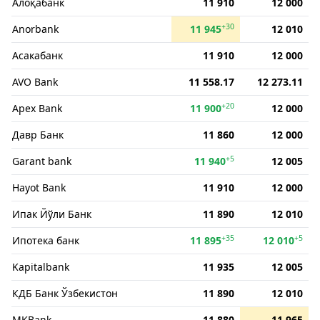
Алоқабанк
11 910
12 000
+30
Anorbank
11 945
12 010
Асакабанк
11 910
12 000
AVO Bank
11 558.17
12 273.11
+20
Apex Bank
11 900
12 000
Давр Банк
11 860
12 000
+5
Garant bank
11 940
12 005
Hayot Bank
11 910
12 000
Ипак Йўли Банк
11 890
12 010
+35
+5
Ипотека банк
11 895
12 010
Kapitalbank
11 935
12 005
КДБ Банк Ўзбекистон
11 890
12 010
MKBank
11 880
11 965