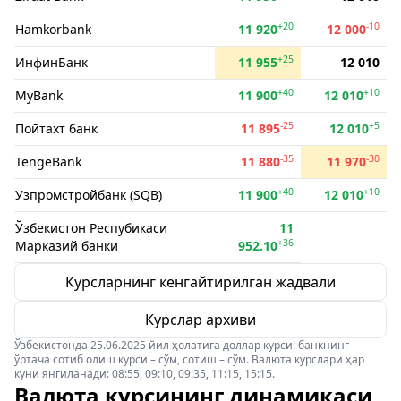
+20
-10
Hamkorbank
11 920
12 000
+25
ИнфинБанк
11 955
12 010
+40
+10
MyBank
11 900
12 010
-25
+5
Пойтахт банк
11 895
12 010
-35
-30
TengeBank
11 880
11 970
+40
+10
Узпромстройбанк (SQB)
11 900
12 010
Ўзбекистон Респубикаси
11
+36
Марказий банки
952.10
Курсларнинг кенгайтирилган жадвали
Курслар архиви
Ўзбекистонда 25.06.2025 йил ҳолатига доллар курси: банкнинг
ўртача сотиб олиш курси – сўм, сотиш – сўм. Валюта курслари ҳар
куни янгиланади: 08:55, 09:10, 09:35, 11:15, 15:15.
Валюта курсининг динамикаси