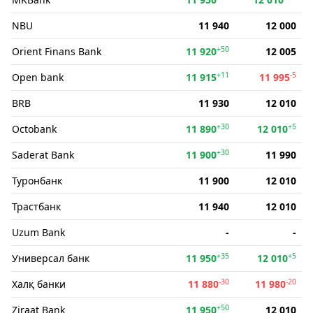
NBU
11 940
12 000
+50
Orient Finans Bank
11 920
12 005
+11
-5
Open bank
11 915
11 995
BRB
11 930
12 010
+30
+5
Octobank
11 890
12 010
+30
Saderat Bank
11 900
11 990
Туронбанк
11 900
12 010
Трастбанк
11 940
12 010
Uzum Bank
-
-
+35
+5
Универсал банк
11 950
12 010
-30
-20
Халқ банки
11 880
11 980
+50
Ziraat Bank
11 950
12 010