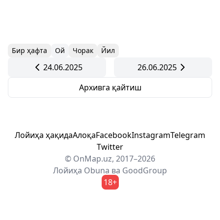
Бир ҳафта
Ой
Чорак
Йил
24.06.2025
26.06.2025
Архивга қайтиш
Лойиҳа ҳақида
Алоқа
Facebook
Instagram
Telegram
Twitter
© OnMap.uz, 2017–2026
Лойиҳа
Obuna
ва
GoodGroup
18+