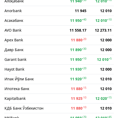
Алоқабанк
11 940
12 010
Anorbank
11 945
12 010
+40
+10
Асакабанк
11 950
12 010
AVO Bank
11 558.17
12 273.11
-20
Apex Bank
11 880
12 000
+30
Давр Банк
11 890
12 000
+10
+5
Garant bank
11 950
12 010
+20
Hayot Bank
11 930
12 000
+30
Ипак Йўли Банк
11 920
12 010
-15
Ипотека банк
11 880
12 010
-10
+15
Kapitalbank
11 925
12 020
-10
КДБ Банк Ўзбекистон
11 880
12 010
+70
+45
MKBank
11 950
12 010