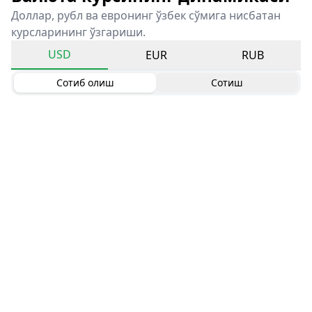
Доллар, рубл ва евронинг ўзбек сўмига нисбатан
курсларининг ўзгариши.
USD
EUR
RUB
Сотиб олиш
Сотиш