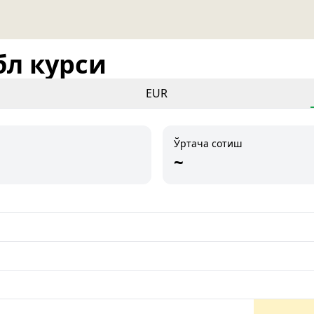
бл курси
EUR
Ўртача сотиш
~