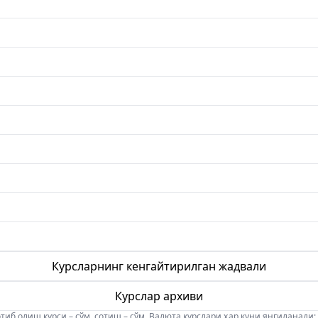
Курсларнинг кенгайтирилган жадвали
Курслар архиви
б олиш курси – сўм, сотиш – сўм. Валюта курслари ҳар куни янгиланади: 08:5