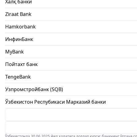
Халқ банки
Ziraat Bank
Hamkorbank
ИнфинБанк
MyBank
Пойтахт банк
TengeBank
Узпромстройбанк (SQB)
Ўзбекистон Респубикаси Марказий банки
Ўзбекистонда 30.06.2025 йил ҳолатига доллар курси: банкнинг ўртача соти