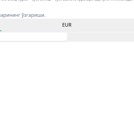
ларининг ўзгариши.
EUR