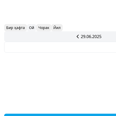
Бир ҳафта
Ой
Чорак
Йил
29.06.2025