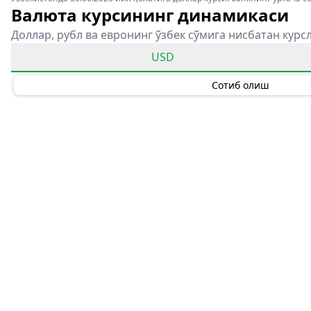
Валюта курсининг динамикаси
Доллар, рубл ва евронинг ўзбек сўмига нисбатан курс
USD
Сотиб олиш