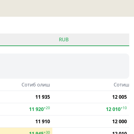
RUB
Сотиб олиш
Сотиш
11 935
12 005
+20
+10
11 920
12 010
11 910
12 000
+30
11 945
12 010