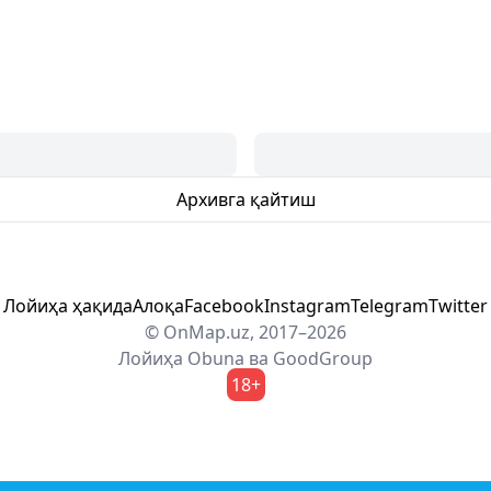
Архивга қайтиш
Лойиҳа ҳақида
Алоқа
Facebook
Instagram
Telegram
Twitter
© OnMap.uz, 2017–2026
Лойиҳа
Obuna
ва
GoodGroup
18+