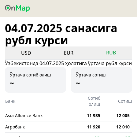
04.07.2025 санасига
рубл курси
RUB
USD
EUR
Ўзбекистонда 04.07.2025 ҳолатига ўртача рубл курси
Ўртача сотиб олиш
Ўртача сотиш
~
~
Сотиб
Банк
Сотиш
олиш
Asia Alliance Bank
11 935
12 005
Агробанк
11 920
12 010
+30
+10