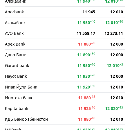
Алоқабанк
11 940
12 010
Anorbank
11 945
12 010
+40
+10
Асакабанк
11 950
12 010
AVO Bank
11 558.17
12 273.11
-20
Apex Bank
11 880
12 000
+30
Давр Банк
11 890
12 000
+10
+5
Garant bank
11 950
12 010
+20
Hayot Bank
11 930
12 000
+30
Ипак Йўли Банк
11 920
12 010
-15
Ипотека банк
11 880
12 010
-10
+15
Kapitalbank
11 925
12 020
-10
КДБ Банк Ўзбекистон
11 880
12 010
+70
+45
MKBank
11 950
12 010