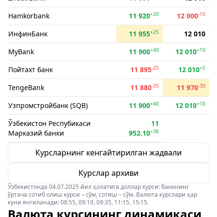
+20
-10
Hamkorbank
11 920
12 000
+25
ИнфинБанк
11 955
12 010
+40
+10
MyBank
11 900
12 010
-25
+5
Пойтахт банк
11 895
12 010
-35
-30
TengeBank
11 880
11 970
+40
+10
Узпромстройбанк (SQB)
11 900
12 010
Ўзбекистон Респубикаси
11
+36
Марказий банки
952.10
Курсларнинг кенгайтирилган жадвали
Курслар архиви
Ўзбекистонда 04.07.2025 йил ҳолатига доллар курси: банкнинг
ўртача сотиб олиш курси – сўм, сотиш – сўм. Валюта курслари ҳар
куни янгиланади: 08:55, 09:10, 09:35, 11:15, 15:15.
Валюта курсининг динамикаси