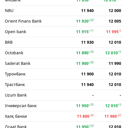
NBU
11 940
12 000
+50
Orient Finans Bank
11 920
12 005
+11
-5
Open bank
11 915
11 995
BRB
11 930
12 010
+30
+5
Octobank
11 890
12 010
+30
Saderat Bank
11 900
11 990
Туронбанк
11 900
12 010
Трастбанк
11 940
12 010
Uzum Bank
-
-
+35
+5
Универсал банк
11 950
12 010
-30
-20
Халқ банки
11 880
11 980
+50
Ziraat Bank
11 950
12 010