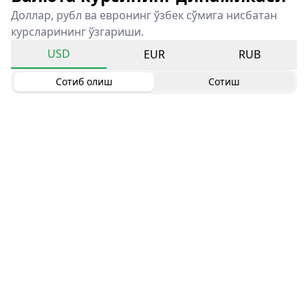
Доллар, рубл ва евронинг ўзбек сўмига нисбатан
курсларининг ўзгариши.
USD
EUR
RUB
Сотиб олиш
Сотиш