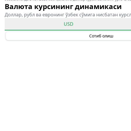
Валюта курсининг динамикаси
Доллар, рубл ва евронинг ўзбек сўмига нисбатан курс
USD
Сотиб олиш