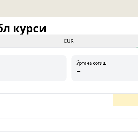
бл курси
EUR
Ўртача сотиш
~