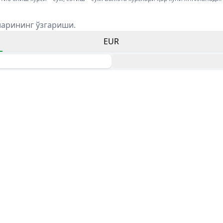
ларининг ўзгариши.
EUR