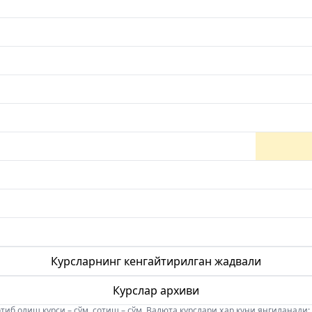
Курсларнинг кенгайтирилган жадвали
Курслар архиви
б олиш курси – сўм, сотиш – сўм. Валюта курслари ҳар куни янгиланади: 08:5