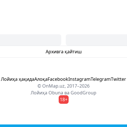
Архивга қайтиш
Лойиҳа ҳақида
Алоқа
Facebook
Instagram
Telegram
Twitter
© OnMap.uz, 2017–2026
Лойиҳа
Obuna
ва
GoodGroup
18+