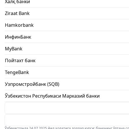
Халқ банки
Ziraat Bank
Hamkorbank
ИнфинБанк
MyBank
Пойтахт банк
TengeBank
Узпромстройбанк (SQB)
Ўзбекистон Респубикаси Марказий банки
Ўзбекистонда 24.07.2025 йил ҳолатига доллар курси: банкнинг ўртача соти