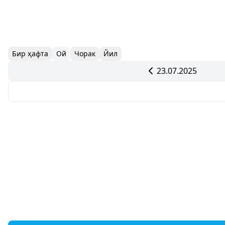
Бир ҳафта
Ой
Чорак
Йил
23.07.2025