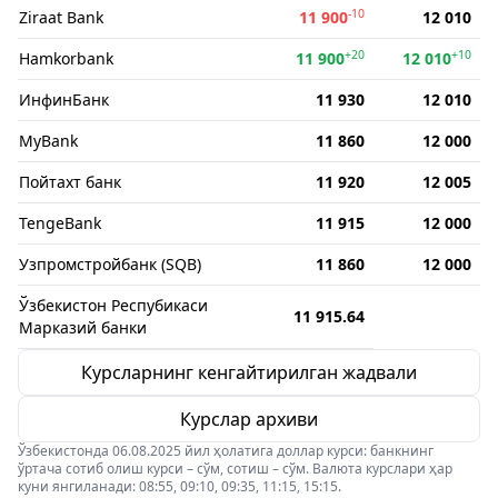
-10
Ziraat Bank
11 900
12 010
+20
+10
Hamkorbank
11 900
12 010
ИнфинБанк
11 930
12 010
MyBank
11 860
12 000
Пойтахт банк
11 920
12 005
TengeBank
11 915
12 000
Узпромстройбанк (SQB)
11 860
12 000
Ўзбекистон Респубикаси
11 915.64
Марказий банки
Курсларнинг кенгайтирилган жадвали
Курслар архиви
Ўзбекистонда 06.08.2025 йил ҳолатига доллар курси: банкнинг
ўртача сотиб олиш курси – сўм, сотиш – сўм. Валюта курслари ҳар
куни янгиланади: 08:55, 09:10, 09:35, 11:15, 15:15.