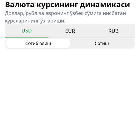
Валюта курсининг динамикаси
Доллар, рубл ва евронинг ўзбек сўмига нисбатан
курсларининг ўзгариши.
USD
EUR
RUB
Сотиб олиш
Сотиш