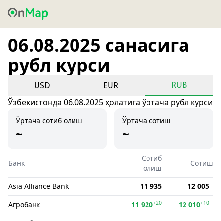
06.08.2025 санасига
рубл курси
RUB
USD
EUR
Ўзбекистонда 06.08.2025 ҳолатига ўртача рубл курси
Ўртача сотиб олиш
Ўртача сотиш
~
~
Сотиб
Банк
Сотиш
олиш
Asia Alliance Bank
11 935
12 005
+20
+10
Агробанк
11 920
12 010