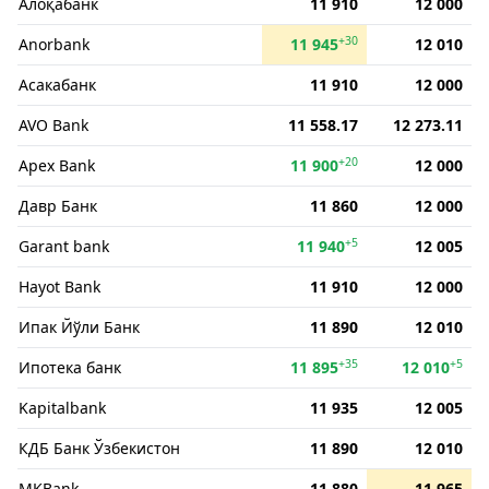
Алоқабанк
11 910
12 000
+30
Anorbank
11 945
12 010
Асакабанк
11 910
12 000
AVO Bank
11 558.17
12 273.11
+20
Apex Bank
11 900
12 000
Давр Банк
11 860
12 000
+5
Garant bank
11 940
12 005
Hayot Bank
11 910
12 000
Ипак Йўли Банк
11 890
12 010
+35
+5
Ипотека банк
11 895
12 010
Kapitalbank
11 935
12 005
КДБ Банк Ўзбекистон
11 890
12 010
MKBank
11 880
11 965