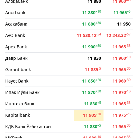
Алоқабанк
11 880
11 960
+10
+5
Anorbank
11 880
11 965
+30
Асакабанк
11 880
11 950
-54
-57
AVO Bank
11 530.12
12 243.32
+50
-35
Apex Bank
11 900
11 965
-10
Давр Банк
11 830
11 960
-5
-30
Garant bank
11 885
11 965
+20
-30
Hayot Bank
11 850
11 960
+30
-10
Ипак Йўли Банк
11 870
11 970
+5
-35
Ипотека банк
11 830
11 965
-20
-25
Kapitalbank
11 905
11 975
+5
-35
КДБ Банк Ўзбекистон
11 830
11 965
-10
-35
MKBank
11 880
11 965