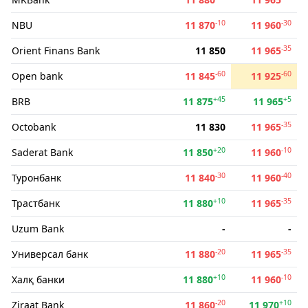
-10
-30
NBU
11 870
11 960
-35
Orient Finans Bank
11 850
11 965
-60
-60
Open bank
11 845
11 925
+45
+5
BRB
11 875
11 965
-35
Octobank
11 830
11 965
+20
-10
Saderat Bank
11 850
11 960
-30
-40
Туронбанк
11 840
11 960
+10
-35
Трастбанк
11 880
11 965
Uzum Bank
-
-
-20
-35
Универсал банк
11 880
11 965
+10
-10
Халқ банки
11 880
11 960
-20
+10
Ziraat Bank
11 860
11 970