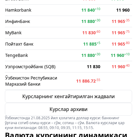
+10
Hamkorbank
11 840
11 960
+30
-35
ИнфинБанк
11 880
11 965
-60
-75
MyBank
11 830
11 965
+5
-80
Пойтахт банк
11 885
11 965
+30
+10
TengeBank
11 880
11 960
-40
Узпромстройбанк (SQB)
11 830
11 960
Ўзбекистон Респубикаси
-55
11 886.72
Марказий банки
Курсларнинг кенгайтирилган жадвали
Курслар архиви
Ўзбекистонда 21.08.2025 йил ҳолатига доллар курси: банкнинг
ўртача сотиб олиш курси – сўм, сотиш – сўм. Валюта курслари ҳар
куни янгиланади: 08:55, 09:10, 09:35, 11:15, 15:15.
Валюта курсининг динамикаси