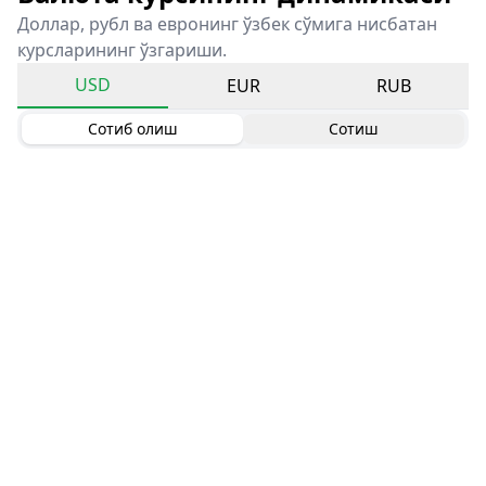
Доллар, рубл ва евронинг ўзбек сўмига нисбатан
курсларининг ўзгариши.
USD
EUR
RUB
Сотиб олиш
Сотиш