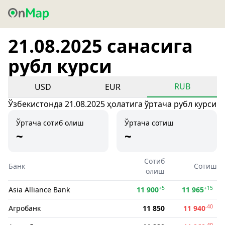
21.08.2025 санасига
рубл курси
RUB
USD
EUR
Ўзбекистонда 21.08.2025 ҳолатига ўртача рубл курси
Ўртача сотиб олиш
Ўртача сотиш
~
~
Сотиб
Банк
Сотиш
олиш
+5
+15
Asia Alliance Bank
11 900
11 965
-40
Агробанк
11 850
11 940
-40