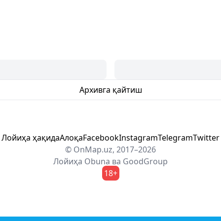
Архивга қайтиш
Лойиҳа ҳақида
Алоқа
Facebook
Instagram
Telegram
Twitter
© OnMap.uz, 2017–2026
Лойиҳа
Obuna
ва
GoodGroup
18+