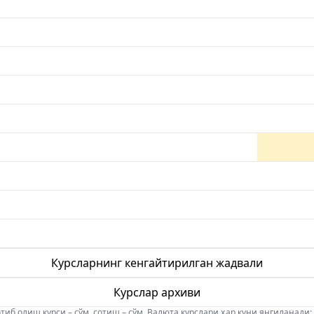
Курсларнинг кенгайтирилган жадвали
Курслар архиви
б олиш курси – сўм, сотиш – сўм. Валюта курслари ҳар куни янгиланади: 08:5