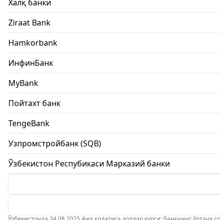
Халқ банки
Ziraat Bank
Hamkorbank
ИнфинБанк
MyBank
Пойтахт банк
TengeBank
Узпромстройбанк (SQB)
Ўзбекистон Респубикаси Марказий банки
Ўзбекистонда 24.08.2025 йил ҳолатига доллар курси: банкнинг ўртача соти