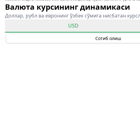
Валюта курсининг динамикаси
Доллар, рубл ва евронинг ўзбек сўмига нисбатан курс
USD
Сотиб олиш