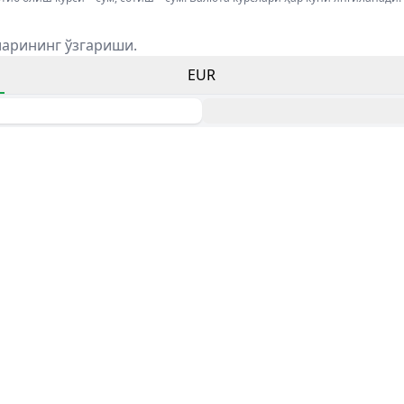
ларининг ўзгариши.
EUR