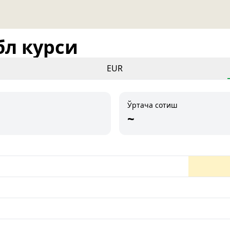
бл курси
EUR
Ўртача сотиш
~