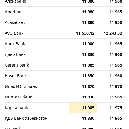
Алоқабанк
11 880
11 960
Anorbank
11 880
11 965
Асакабанк
11 880
11 950
AVO Bank
11 530.12
12 243.32
Apex Bank
11 900
11 965
Давр Банк
11 830
11 960
Garant bank
11 885
11 965
Hayot Bank
11 850
11 960
Ипак Йўли Банк
11 870
11 970
Ипотека банк
11 830
11 965
Kapitalbank
11 905
11 975
КДБ Банк Ўзбекистон
11 830
11 965
MKBank
11 880
11 965