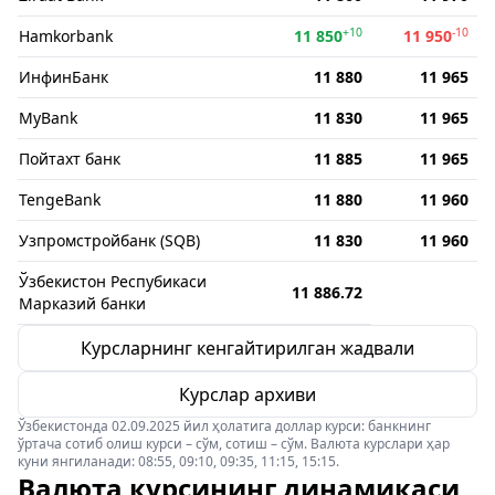
+10
-10
Hamkorbank
11 850
11 950
ИнфинБанк
11 880
11 965
MyBank
11 830
11 965
Пойтахт банк
11 885
11 965
TengeBank
11 880
11 960
Узпромстройбанк (SQB)
11 830
11 960
Ўзбекистон Респубикаси
11 886.72
Марказий банки
Курсларнинг кенгайтирилган жадвали
Курслар архиви
Ўзбекистонда 02.09.2025 йил ҳолатига доллар курси: банкнинг
ўртача сотиб олиш курси – сўм, сотиш – сўм. Валюта курслари ҳар
куни янгиланади: 08:55, 09:10, 09:35, 11:15, 15:15.
Валюта курсининг динамикаси