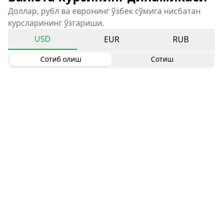
Доллар, рубл ва евронинг ўзбек сўмига нисбатан
курсларининг ўзгариши.
USD
EUR
RUB
Сотиб олиш
Сотиш