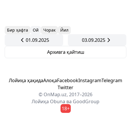
Бир ҳафта
Ой
Чорак
Йил
01.09.2025
03.09.2025
Архивга қайтиш
Лойиҳа ҳақида
Алоқа
Facebook
Instagram
Telegram
Twitter
© OnMap.uz, 2017–2026
Лойиҳа
Obuna
ва
GoodGroup
18+