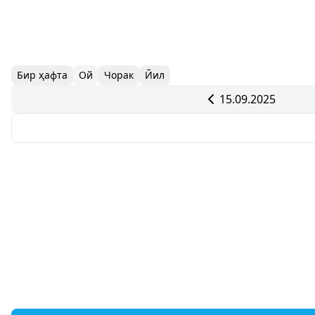
Бир ҳафта
Ой
Чорак
Йил
15.09.2025