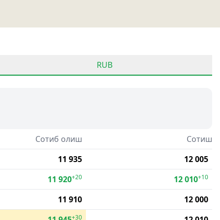
RUB
Сотиб олиш
Сотиш
11 935
12 005
+20
+10
11 920
12 010
11 910
12 000
+30
11 945
12 010