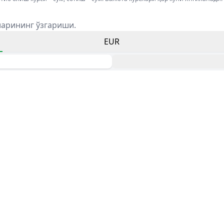
ларининг ўзгариши.
EUR