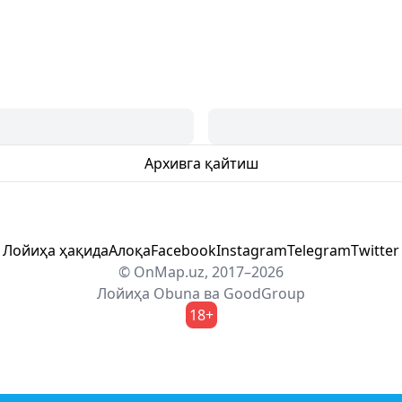
Архивга қайтиш
Лойиҳа ҳақида
Алоқа
Facebook
Instagram
Telegram
Twitter
© OnMap.uz, 2017–2026
Лойиҳа
Obuna
ва
GoodGroup
18+