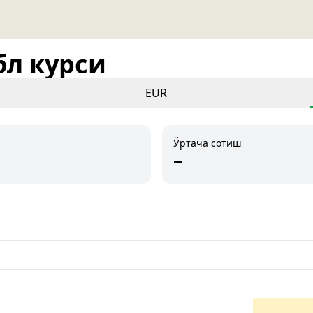
бл курси
EUR
Ўртача сотиш
~