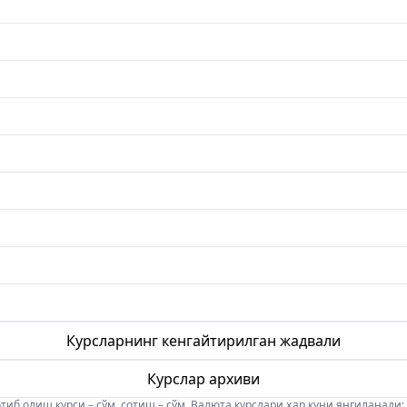
Курсларнинг кенгайтирилган жадвали
Курслар архиви
б олиш курси – сўм, сотиш – сўм. Валюта курслари ҳар куни янгиланади: 08:5