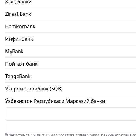
Халқ банки
Ziraat Bank
Hamkorbank
ИнфинБанк
MyBank
Пойтахт банк
TengeBank
Узпромстройбанк (SQB)
Ўзбекистон Респубикаси Марказий банки
Ўзбекистонда 16.09.2025 йил ҳолатига доллар курси: банкнинг ўртача соти