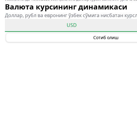
Валюта курсининг динамикаси
Доллар, рубл ва евронинг ўзбек сўмига нисбатан курс
USD
Сотиб олиш