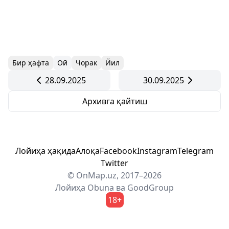
Бир ҳафта
Ой
Чорак
Йил
28.09.2025
30.09.2025
Архивга қайтиш
Лойиҳа ҳақида
Алоқа
Facebook
Instagram
Telegram
Twitter
© OnMap.uz, 2017–2026
Лойиҳа
Obuna
ва
GoodGroup
18+