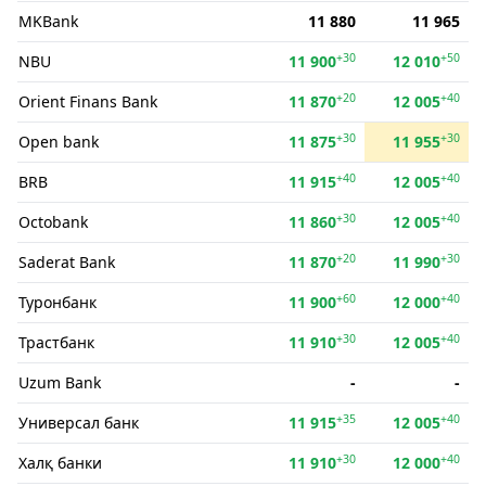
MKBank
11 880
11 965
+30
+50
NBU
11 900
12 010
+20
+40
Orient Finans Bank
11 870
12 005
+30
+30
Open bank
11 875
11 955
+40
+40
BRB
11 915
12 005
+30
+40
Octobank
11 860
12 005
+20
+30
Saderat Bank
11 870
11 990
+60
+40
Туронбанк
11 900
12 000
+30
+40
Трастбанк
11 910
12 005
Uzum Bank
-
-
+35
+40
Универсал банк
11 915
12 005
+30
+40
Халқ банки
11 910
12 000