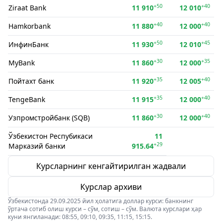
+50
+40
Ziraat Bank
11 910
12 010
+40
+40
Hamkorbank
11 880
12 000
+50
+45
ИнфинБанк
11 930
12 010
+30
+35
MyBank
11 860
12 000
+35
+40
Пойтахт банк
11 920
12 005
+35
+40
TengeBank
11 915
12 000
+30
+40
Узпромстройбанк (SQB)
11 860
12 000
Ўзбекистон Респубикаси
11
+29
Марказий банки
915.64
Курсларнинг кенгайтирилган жадвали
Курслар архиви
Ўзбекистонда 29.09.2025 йил ҳолатига доллар курси: банкнинг
ўртача сотиб олиш курси – сўм, сотиш – сўм. Валюта курслари ҳар
куни янгиланади: 08:55, 09:10, 09:35, 11:15, 15:15.