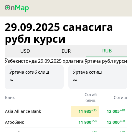
29.09.2025 санасига
рубл курси
RUB
USD
EUR
Ўзбекистонда 29.09.2025 ҳолатига ўртача рубл курси
Ўртача сотиб олиш
Ўртача сотиш
~
~
Сотиб
Банк
Сотиш
олиш
+35
+40
Asia Alliance Bank
11 935
12 005
+50
+60
Агробанк
11 900
12 000
+30
+40