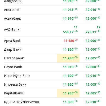
Алоқабанк
11 910
12 000
+35
+45
Anorbank
11 915
12 010
+30
+50
Асакабанк
11 910
12 000
11
12
AVO Bank
+28
+30
558.17
273.11
-20
+35
Apex Bank
11 880
12 000
+30
+40
Давр Банк
11 860
12 000
+50
+40
Garant bank
11 935
12 005
+60
+40
Hayot Bank
11 910
12 000
+20
+40
Ипак Йўли Банк
11 890
12 010
+30
+40
Ипотека банк
11 860
12 005
+30
+30
Kapitalbank
11 935
12 005
+60
+45
КДБ Банк Ўзбекистон
11 890
12 010