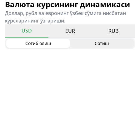
Валюта курсининг динамикаси
Доллар, рубл ва евронинг ўзбек сўмига нисбатан
курсларининг ўзгариши.
USD
EUR
RUB
Сотиб олиш
Сотиш