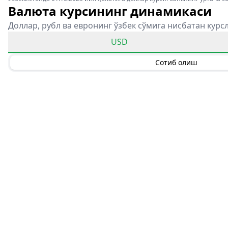
Валюта курсининг динамикаси
Доллар, рубл ва евронинг ўзбек сўмига нисбатан курс
USD
Сотиб олиш