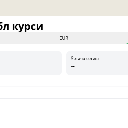
бл курси
EUR
Ўртача сотиш
~