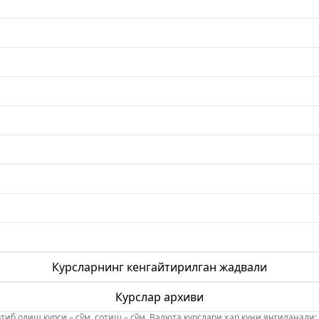
Курсларнинг кенгайтирилган жадвали
Курслар архиви
б олиш курси – сўм, сотиш – сўм. Валюта курслари ҳар куни янгиланади: 08:5