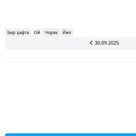
Бир ҳафта
Ой
Чорак
Йил
30.09.2025