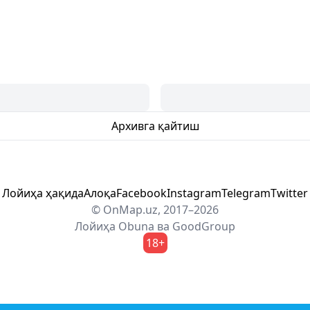
Архивга қайтиш
Лойиҳа ҳақида
Алоқа
Facebook
Instagram
Telegram
Twitter
© OnMap.uz, 2017–2026
Лойиҳа
Obuna
ва
GoodGroup
18+