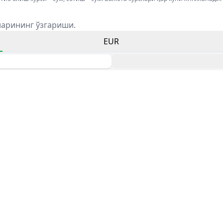
ларининг ўзгариши.
EUR