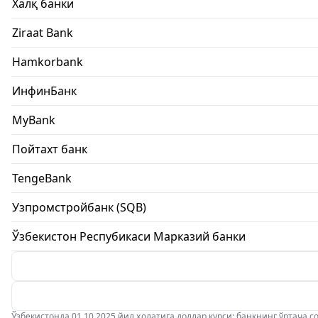
Халқ банки
Ziraat Bank
Hamkorbank
ИнфинБанк
MyBank
Пойтахт банк
TengeBank
Узпромстройбанк (SQB)
Ўзбекистон Респубикаси Марказий банки
Ўзбекистонда 01.10.2025 йил ҳолатига доллар курси: банкнинг ўртача соти