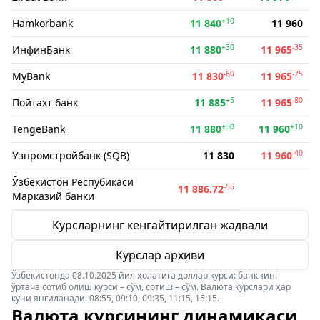
+10
Hamkorbank
11 840
11 960
+30
-35
ИнфинБанк
11 880
11 965
-60
-75
MyBank
11 830
11 965
+5
-80
Пойтахт банк
11 885
11 965
+30
+10
TengeBank
11 880
11 960
-40
Узпромстройбанк (SQB)
11 830
11 960
Ўзбекистон Респубикаси
-55
11 886.72
Марказий банки
Курсларнинг кенгайтирилган жадвали
Курслар архиви
Ўзбекистонда 08.10.2025 йил ҳолатига доллар курси: банкнинг
ўртача сотиб олиш курси – сўм, сотиш – сўм. Валюта курслари ҳар
куни янгиланади: 08:55, 09:10, 09:35, 11:15, 15:15.
Валюта курсининг динамикаси