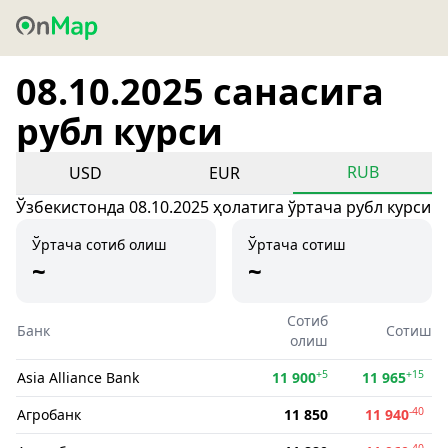
08.10.2025 санасига
рубл курси
RUB
USD
EUR
Ўзбекистонда 08.10.2025 ҳолатига ўртача рубл курси
Ўртача сотиб олиш
Ўртача сотиш
~
~
Сотиб
Банк
Сотиш
олиш
+5
+15
Asia Alliance Bank
11 900
11 965
-40
Агробанк
11 850
11 940
-40