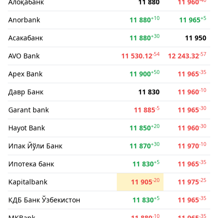
Алоқабанк
11 880
11 960
+10
+5
Anorbank
11 880
11 965
+30
Асакабанк
11 880
11 950
-54
-57
AVO Bank
11 530.12
12 243.32
+50
-35
Apex Bank
11 900
11 965
-10
Давр Банк
11 830
11 960
-5
-30
Garant bank
11 885
11 965
+20
-30
Hayot Bank
11 850
11 960
+30
-10
Ипак Йўли Банк
11 870
11 970
+5
-35
Ипотека банк
11 830
11 965
-20
-25
Kapitalbank
11 905
11 975
+5
-35
КДБ Банк Ўзбекистон
11 830
11 965
-10
-35
MKBank
11 880
11 965