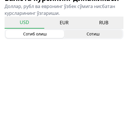
Доллар, рубл ва евронинг ўзбек сўмига нисбатан
курсларининг ўзгариши.
USD
EUR
RUB
Сотиб олиш
Сотиш