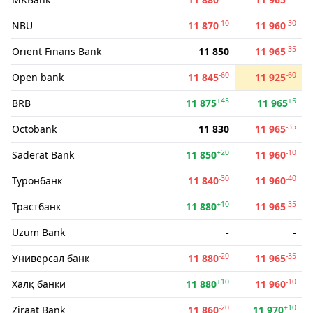
-10
-30
NBU
11 870
11 960
-35
Orient Finans Bank
11 850
11 965
-60
-60
Open bank
11 845
11 925
+45
+5
BRB
11 875
11 965
-35
Octobank
11 830
11 965
+20
-10
Saderat Bank
11 850
11 960
-30
-40
Туронбанк
11 840
11 960
+10
-35
Трастбанк
11 880
11 965
Uzum Bank
-
-
-20
-35
Универсал банк
11 880
11 965
+10
-10
Халқ банки
11 880
11 960
-20
+10
Ziraat Bank
11 860
11 970