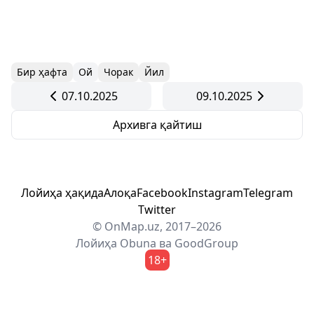
Бир ҳафта
Ой
Чорак
Йил
07.10.2025
09.10.2025
Архивга қайтиш
Лойиҳа ҳақида
Алоқа
Facebook
Instagram
Telegram
Twitter
© OnMap.uz, 2017–2026
Лойиҳа
Obuna
ва
GoodGroup
18+