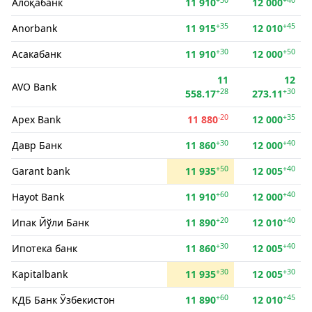
Алоқабанк
11 910
12 000
+35
+45
Anorbank
11 915
12 010
+30
+50
Асакабанк
11 910
12 000
11
12
AVO Bank
+28
+30
558.17
273.11
-20
+35
Apex Bank
11 880
12 000
+30
+40
Давр Банк
11 860
12 000
+50
+40
Garant bank
11 935
12 005
+60
+40
Hayot Bank
11 910
12 000
+20
+40
Ипак Йўли Банк
11 890
12 010
+30
+40
Ипотека банк
11 860
12 005
+30
+30
Kapitalbank
11 935
12 005
+60
+45
КДБ Банк Ўзбекистон
11 890
12 010