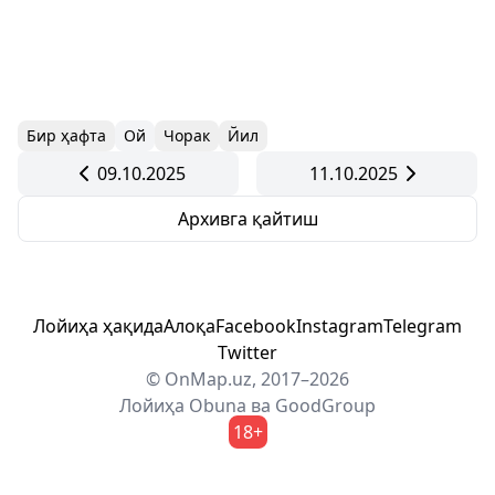
Бир ҳафта
Ой
Чорак
Йил
09.10.2025
11.10.2025
Архивга қайтиш
Лойиҳа ҳақида
Алоқа
Facebook
Instagram
Telegram
Twitter
© OnMap.uz, 2017–2026
Лойиҳа
Obuna
ва
GoodGroup
18+