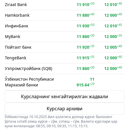
+50
+40
Ziraat Bank
11 910
12 010
+40
+40
Hamkorbank
11 880
12 000
+50
+45
ИнфинБанк
11 930
12 010
+30
+35
MyBank
11 860
12 000
+35
+40
Пойтахт банк
11 920
12 005
+35
+40
TengeBank
11 915
12 000
+30
+40
Узпромстройбанк (SQB)
11 860
12 000
Ўзбекистон Респубикаси
11
+29
Марказий банки
915.64
Курсларнинг кенгайтирилган жадвали
Курслар архиви
Ўзбекистонда 10.10.2025 йил ҳолатига доллар курси: банкнинг
ўртача сотиб олиш курси – сўм, сотиш – сўм. Валюта курслари ҳар
куни янгиланади: 08:55, 09:10, 09:35, 11:15, 15:15.