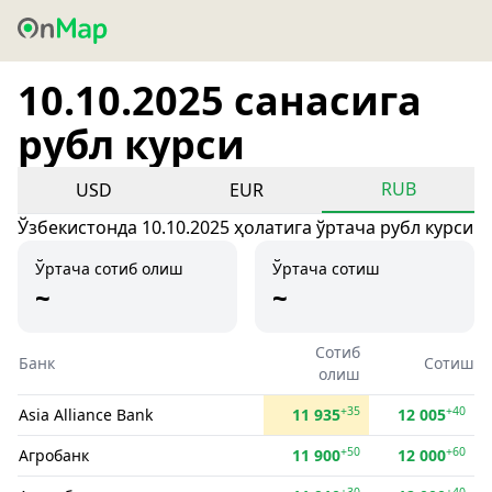
10.10.2025 санасига
рубл курси
RUB
USD
EUR
Ўзбекистонда 10.10.2025 ҳолатига ўртача рубл курси
Ўртача сотиб олиш
Ўртача сотиш
~
~
Сотиб
Банк
Сотиш
олиш
+35
+40
Asia Alliance Bank
11 935
12 005
+50
+60
Агробанк
11 900
12 000
+30
+40