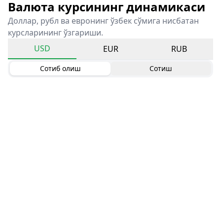
Валюта курсининг динамикаси
Доллар, рубл ва евронинг ўзбек сўмига нисбатан
курсларининг ўзгариши.
USD
EUR
RUB
Сотиб олиш
Сотиш