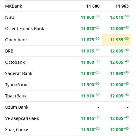
MKBank
11 880
11 965
+30
+50
NBU
11 900
12 010
+20
+40
Orient Finans Bank
11 870
12 005
+30
+30
Open bank
11 875
11 955
+40
+40
BRB
11 915
12 005
+30
+40
Octobank
11 860
12 005
+20
+30
Saderat Bank
11 870
11 990
+60
+40
Туронбанк
11 900
12 000
+30
+40
Трастбанк
11 910
12 005
Uzum Bank
-
-
+35
+40
Универсал банк
11 915
12 005
+30
+40
Халқ банки
11 910
12 000