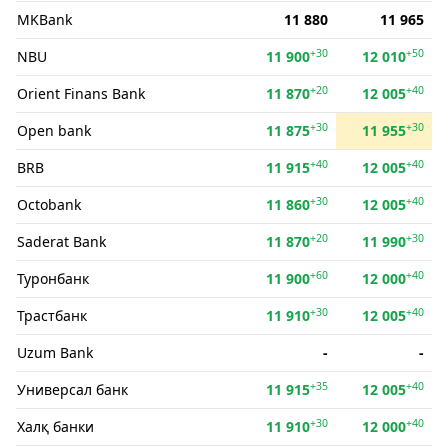
MKBank
11 880
11 965
+30
+50
NBU
11 900
12 010
+20
+40
Orient Finans Bank
11 870
12 005
+30
+30
Open bank
11 875
11 955
+40
+40
BRB
11 915
12 005
+30
+40
Octobank
11 860
12 005
+20
+30
Saderat Bank
11 870
11 990
+60
+40
Туронбанк
11 900
12 000
+30
+40
Трастбанк
11 910
12 005
Uzum Bank
-
-
+35
+40
Универсал банк
11 915
12 005
+30
+40
Халқ банки
11 910
12 000