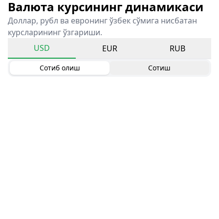
Валюта курсининг динамикаси
Доллар, рубл ва евронинг ўзбек сўмига нисбатан
курсларининг ўзгариши.
USD
EUR
RUB
Сотиб олиш
Сотиш