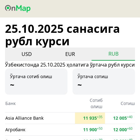
25.10.2025 санасига
рубл курси
RUB
USD
EUR
Ўзбекистонда 25.10.2025 ҳолатига ўртача рубл курси
Ўртача сотиб олиш
Ўртача сотиш
~
~
Сотиб
Банк
Сотиш
олиш
+35
+40
Asia Alliance Bank
11 935
12 005
+50
+60
Агробанк
11 900
12 000
+30
+40