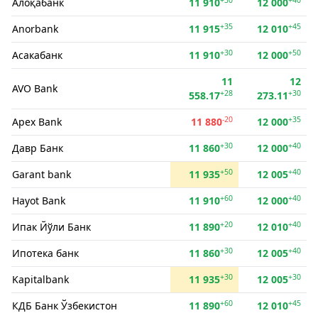
Алоқабанк
11 910
12 000
+35
+45
Anorbank
11 915
12 010
+30
+50
Асакабанк
11 910
12 000
11
12
AVO Bank
+28
+30
558.17
273.11
-20
+35
Apex Bank
11 880
12 000
+30
+40
Давр Банк
11 860
12 000
+50
+40
Garant bank
11 935
12 005
+60
+40
Hayot Bank
11 910
12 000
+20
+40
Ипак Йўли Банк
11 890
12 010
+30
+40
Ипотека банк
11 860
12 005
+30
+30
Kapitalbank
11 935
12 005
+60
+45
КДБ Банк Ўзбекистон
11 890
12 010