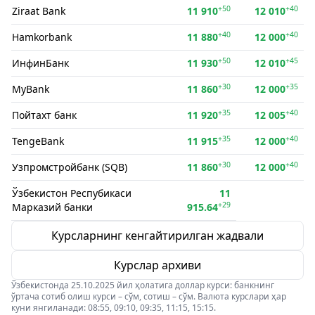
+50
+40
Ziraat Bank
11 910
12 010
+40
+40
Hamkorbank
11 880
12 000
+50
+45
ИнфинБанк
11 930
12 010
+30
+35
MyBank
11 860
12 000
+35
+40
Пойтахт банк
11 920
12 005
+35
+40
TengeBank
11 915
12 000
+30
+40
Узпромстройбанк (SQB)
11 860
12 000
Ўзбекистон Респубикаси
11
+29
Марказий банки
915.64
Курсларнинг кенгайтирилган жадвали
Курслар архиви
Ўзбекистонда 25.10.2025 йил ҳолатига доллар курси: банкнинг
ўртача сотиб олиш курси – сўм, сотиш – сўм. Валюта курслари ҳар
куни янгиланади: 08:55, 09:10, 09:35, 11:15, 15:15.