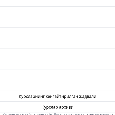
Курсларнинг кенгайтирилган жадвали
Курслар архиви
б олиш курси – сўм, сотиш – сўм. Валюта курслари ҳар куни янгиланади: 08:5