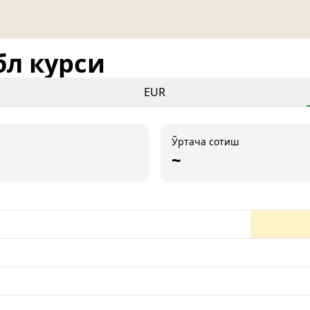
бл курси
EUR
Ўртача сотиш
~