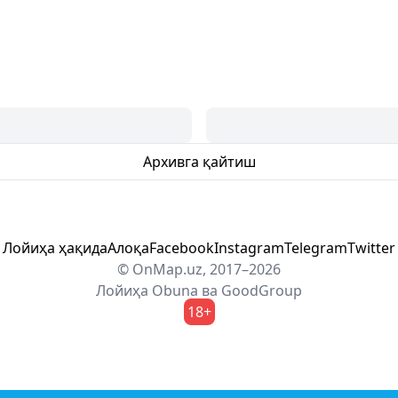
Архивга қайтиш
Лойиҳа ҳақида
Алоқа
Facebook
Instagram
Telegram
Twitter
© OnMap.uz, 2017–2026
Лойиҳа
Obuna
ва
GoodGroup
18+