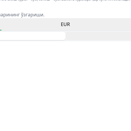
ларининг ўзгариши.
EUR