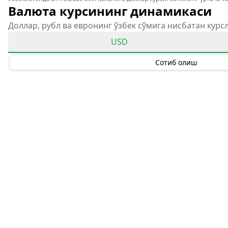
Валюта курсининг динамикаси
Доллар, рубл ва евронинг ўзбек сўмига нисбатан курс
USD
Сотиб олиш