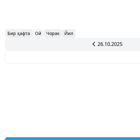
Бир ҳафта
Ой
Чорак
Йил
26.10.2025