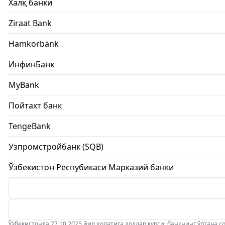
Халқ банки
Ziraat Bank
Hamkorbank
ИнфинБанк
MyBank
Пойтахт банк
TengeBank
Узпромстройбанк (SQB)
Ўзбекистон Респубикаси Марказий банки
Ўзбекистонда 27.10.2025 йил ҳолатига доллар курси: банкнинг ўртача соти