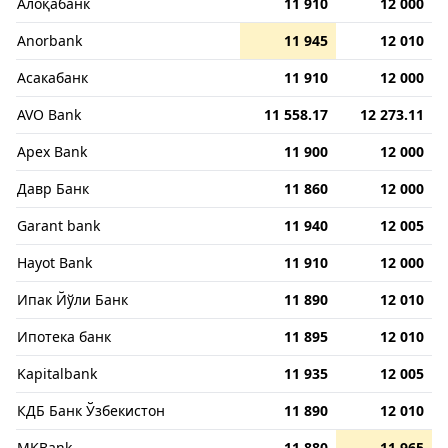
Алоқабанк
11 910
12 000
Anorbank
11 945
12 010
Асакабанк
11 910
12 000
AVO Bank
11 558.17
12 273.11
Apex Bank
11 900
12 000
Давр Банк
11 860
12 000
Garant bank
11 940
12 005
Hayot Bank
11 910
12 000
Ипак Йўли Банк
11 890
12 010
Ипотека банк
11 895
12 010
Kapitalbank
11 935
12 005
КДБ Банк Ўзбекистон
11 890
12 010
MKBank
11 880
11 965