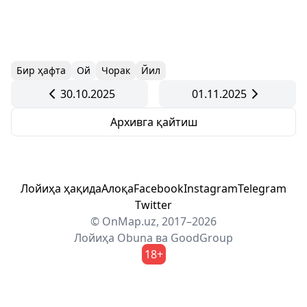
Бир ҳафта
Ой
Чорак
Йил
30.10.2025
01.11.2025
Архивга қайтиш
Лойиҳа ҳақида
Алоқа
Facebook
Instagram
Telegram
Twitter
© OnMap.uz, 2017–2026
Лойиҳа
Obuna
ва
GoodGroup
18+