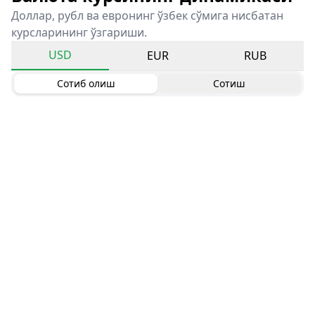
Доллар, рубл ва евронинг ўзбек сўмига нисбатан
курсларининг ўзгариши.
USD
EUR
RUB
Сотиб олиш
Сотиш