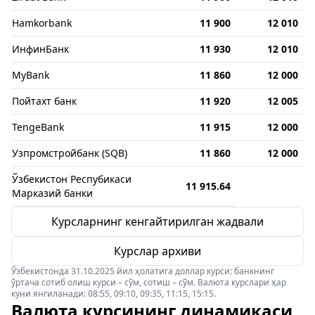
Hamkorbank
11 900
12 010
ИнфинБанк
11 930
12 010
MyBank
11 860
12 000
Пойтахт банк
11 920
12 005
TengeBank
11 915
12 000
Узпромстройбанк (SQB)
11 860
12 000
Ўзбекистон Респубикаси
11 915.64
Марказий банки
Курсларнинг кенгайтирилган жадвали
Курслар архиви
Ўзбекистонда 31.10.2025 йил ҳолатига доллар курси: банкнинг
ўртача сотиб олиш курси – сўм, сотиш – сўм. Валюта курслари ҳар
куни янгиланади: 08:55, 09:10, 09:35, 11:15, 15:15.
Валюта курсининг динамикаси