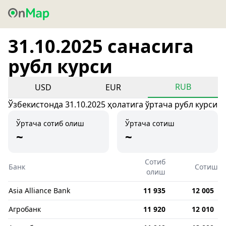
31.10.2025 санасига
рубл курси
RUB
USD
EUR
Ўзбекистонда 31.10.2025 ҳолатига ўртача рубл курси
Ўртача сотиб олиш
Ўртача сотиш
~
~
Сотиб
Банк
Сотиш
олиш
Asia Alliance Bank
11 935
12 005
Агробанк
11 920
12 010