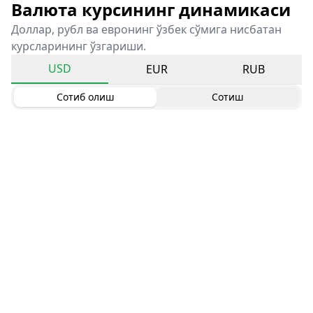
Валюта курсининг динамикаси
Доллар, рубл ва евронинг ўзбек сўмига нисбатан
курсларининг ўзгариши.
USD
EUR
RUB
Сотиб олиш
Сотиш