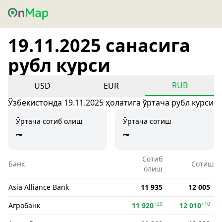
19.11.2025 санасига
рубл курси
RUB
USD
EUR
Ўзбекистонда 19.11.2025 ҳолатига ўртача рубл курси
Ўртача сотиб олиш
Ўртача сотиш
~
~
Сотиб
Банк
Сотиш
олиш
Asia Alliance Bank
11 935
12 005
+20
+10
Агробанк
11 920
12 010