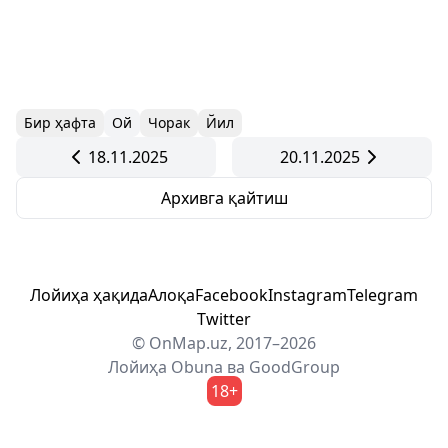
Бир ҳафта
Ой
Чорак
Йил
18.11.2025
20.11.2025
Архивга қайтиш
Лойиҳа ҳақида
Алоқа
Facebook
Instagram
Telegram
Twitter
© OnMap.uz, 2017–2026
Лойиҳа
Obuna
ва
GoodGroup
18+