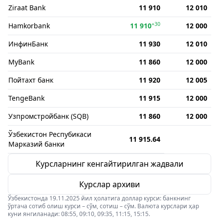
Ziraat Bank
11 910
12 010
+30
Hamkorbank
11 910
12 000
ИнфинБанк
11 930
12 010
MyBank
11 860
12 000
Пойтахт банк
11 920
12 005
TengeBank
11 915
12 000
Узпромстройбанк (SQB)
11 860
12 000
Ўзбекистон Респубикаси
11 915.64
Марказий банки
Курсларнинг кенгайтирилган жадвали
Курслар архиви
Ўзбекистонда 19.11.2025 йил ҳолатига доллар курси: банкнинг
ўртача сотиб олиш курси – сўм, сотиш – сўм. Валюта курслари ҳар
куни янгиланади: 08:55, 09:10, 09:35, 11:15, 15:15.