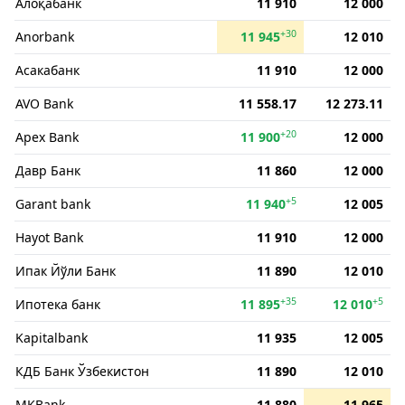
Алоқабанк
11 910
12 000
+30
Anorbank
11 945
12 010
Асакабанк
11 910
12 000
AVO Bank
11 558.17
12 273.11
+20
Apex Bank
11 900
12 000
Давр Банк
11 860
12 000
+5
Garant bank
11 940
12 005
Hayot Bank
11 910
12 000
Ипак Йўли Банк
11 890
12 010
+35
+5
Ипотека банк
11 895
12 010
Kapitalbank
11 935
12 005
КДБ Банк Ўзбекистон
11 890
12 010
MKBank
11 880
11 965