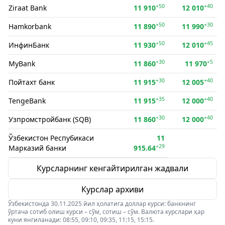
+50
+40
Ziraat Bank
11 910
12 010
+50
+30
Hamkorbank
11 890
11 990
+50
+45
ИнфинБанк
11 930
12 010
+30
+5
MyBank
11 860
11 970
+30
+40
Пойтахт банк
11 915
12 005
+35
+40
TengeBank
11 915
12 000
+30
+40
Узпромстройбанк (SQB)
11 860
12 000
Ўзбекистон Респубикаси
11
+29
Марказий банки
915.64
Курсларнинг кенгайтирилган жадвали
Курслар архиви
Ўзбекистонда 30.11.2025 йил ҳолатига доллар курси: банкнинг
ўртача сотиб олиш курси – сўм, сотиш – сўм. Валюта курслари ҳар
куни янгиланади: 08:55, 09:10, 09:35, 11:15, 15:15.