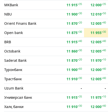
+35
+35
MKBank
11 915
12 000
+30
+50
NBU
11 900
12 010
+20
+40
Orient Finans Bank
11 870
12 005
+30
+30
Open bank
11 875
11 955
+40
+40
BRB
11 915
12 005
+30
+40
Octobank
11 860
12 005
+20
+10
Saderat Bank
11 870
11 970
+60
+40
Туронбанк
11 900
12 000
+30
+40
Трастбанк
11 910
12 005
Uzum Bank
-
-
+35
+10
Универсал банк
11 915
11 975
+30
+40
Халқ банки
11 910
12 000