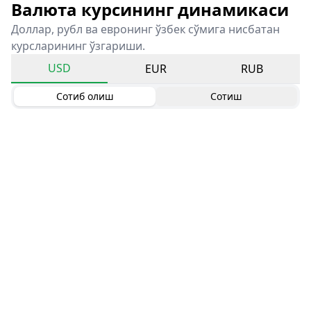
Валюта курсининг динамикаси
Доллар, рубл ва евронинг ўзбек сўмига нисбатан
курсларининг ўзгариши.
USD
EUR
RUB
Сотиб олиш
Сотиш