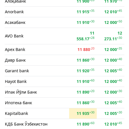
Алоқабанк
11 900
11 970
+35
+45
Anorbank
11 915
12 010
+30
+50
Асакабанк
11 910
12 000
11
12
AVO Bank
+28
+30
558.17
273.11
-20
+35
Apex Bank
11 880
12 000
+30
+40
Давр Банк
11 860
12 000
+35
+40
Garant bank
11 920
12 005
+60
+40
Hayot Bank
11 910
12 000
+20
+30
Ипак Йўли Банк
11 890
12 000
+30
+40
Ипотека банк
11 860
12 005
+30
+30
Kapitalbank
11 935
12 005
+60
+45
КДБ Банк Ўзбекистон
11 890
12 010