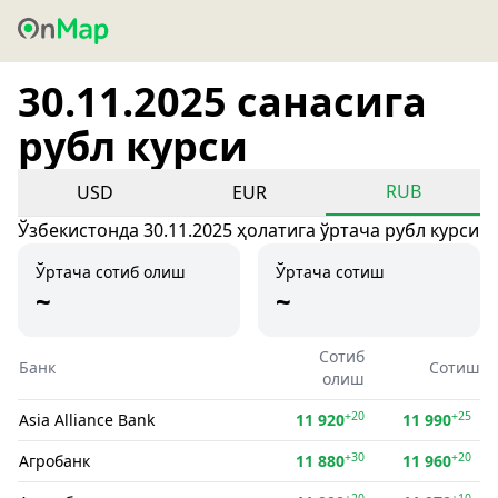
30.11.2025 санасига
рубл курси
RUB
USD
EUR
Ўзбекистонда 30.11.2025 ҳолатига ўртача рубл курси
Ўртача сотиб олиш
Ўртача сотиш
~
~
Сотиб
Банк
Сотиш
олиш
+20
+25
Asia Alliance Bank
11 920
11 990
+30
+20
Агробанк
11 880
11 960
+20
+10