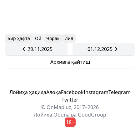
Бир ҳафта
Ой
Чорак
Йил
29.11.2025
01.12.2025
Архивга қайтиш
Лойиҳа ҳақида
Алоқа
Facebook
Instagram
Telegram
Twitter
© OnMap.uz, 2017–2026
Лойиҳа
Obuna
ва
GoodGroup
18+