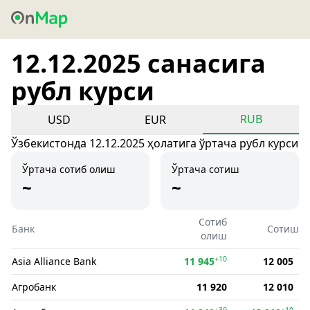
12.12.2025 санасига
рубл курси
RUB
USD
EUR
Ўзбекистонда 12.12.2025 ҳолатига ўртача рубл курси
Ўртача сотиб олиш
Ўртача сотиш
~
~
Сотиб
Банк
Сотиш
олиш
+10
Asia Alliance Bank
11 945
12 005
Агробанк
11 920
12 010
+30
+10