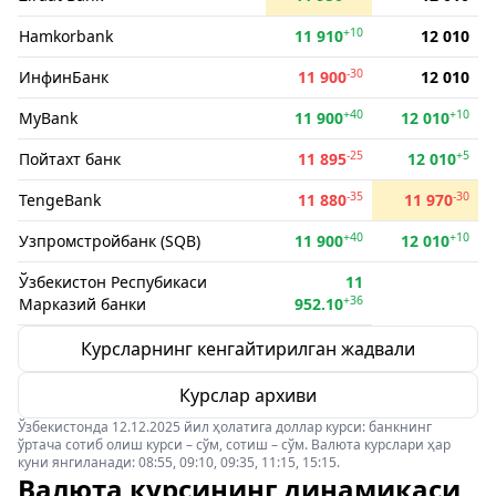
+10
Hamkorbank
11 910
12 010
-30
ИнфинБанк
11 900
12 010
+40
+10
MyBank
11 900
12 010
-25
+5
Пойтахт банк
11 895
12 010
-35
-30
TengeBank
11 880
11 970
+40
+10
Узпромстройбанк (SQB)
11 900
12 010
Ўзбекистон Респубикаси
11
+36
Марказий банки
952.10
Курсларнинг кенгайтирилган жадвали
Курслар архиви
Ўзбекистонда 12.12.2025 йил ҳолатига доллар курси: банкнинг
ўртача сотиб олиш курси – сўм, сотиш – сўм. Валюта курслари ҳар
куни янгиланади: 08:55, 09:10, 09:35, 11:15, 15:15.
Валюта курсининг динамикаси