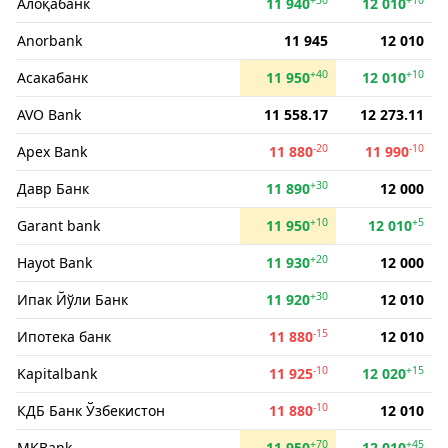
Алоқабанк
11 940
12 010
Anorbank
11 945
12 010
+40
+10
Асакабанк
11 950
12 010
AVO Bank
11 558.17
12 273.11
-20
-10
Apex Bank
11 880
11 990
+30
Давр Банк
11 890
12 000
+10
+5
Garant bank
11 950
12 010
+20
Hayot Bank
11 930
12 000
+30
Ипак Йўли Банк
11 920
12 010
-15
Ипотека банк
11 880
12 010
-10
+15
Kapitalbank
11 925
12 020
-10
КДБ Банк Ўзбекистон
11 880
12 010
+70
+45
MKBank
11 950
12 010