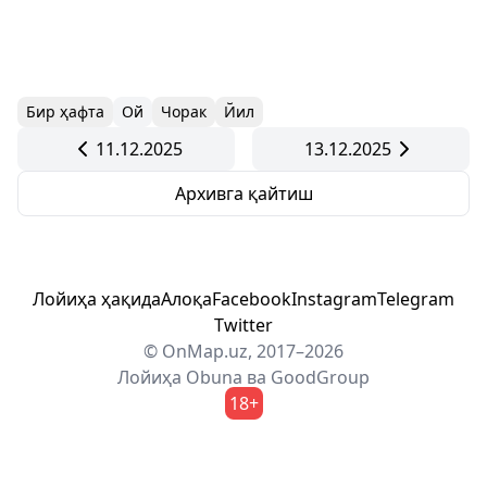
Бир ҳафта
Ой
Чорак
Йил
11.12.2025
13.12.2025
Архивга қайтиш
Лойиҳа ҳақида
Алоқа
Facebook
Instagram
Telegram
Twitter
© OnMap.uz, 2017–2026
Лойиҳа
Obuna
ва
GoodGroup
18+