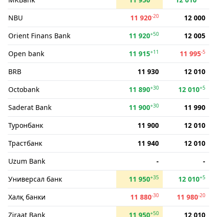
-20
NBU
11 920
12 000
+50
Orient Finans Bank
11 920
12 005
+11
-5
Open bank
11 915
11 995
BRB
11 930
12 010
+30
+5
Octobank
11 890
12 010
+30
Saderat Bank
11 900
11 990
Туронбанк
11 900
12 010
Трастбанк
11 940
12 010
Uzum Bank
-
-
+35
+5
Универсал банк
11 950
12 010
-30
-20
Халқ банки
11 880
11 980
+50
Ziraat Bank
11 950
12 010