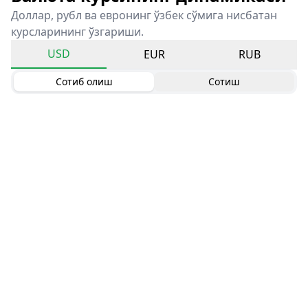
Доллар, рубл ва евронинг ўзбек сўмига нисбатан
курсларининг ўзгариши.
USD
EUR
RUB
Сотиб олиш
Сотиш