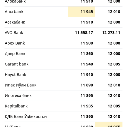
Алоқабанк
11 910
12 000
Anorbank
11 945
12 010
Асакабанк
11 910
12 000
AVO Bank
11 558.17
12 273.11
Apex Bank
11 900
12 000
Давр Банк
11 860
12 000
Garant bank
11 940
12 005
Hayot Bank
11 910
12 000
Ипак Йўли Банк
11 890
12 010
Ипотека банк
11 895
12 010
Kapitalbank
11 935
12 005
КДБ Банк Ўзбекистон
11 890
12 010
MKBank
11 880
11 965