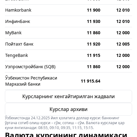
Hamkorbank
11 900
12 010
ИнфинБанк
11 930
12 010
MyBank
11 860
12 000
Пойтахт банк
11 920
12 005
TengeBank
11 915
12 000
Узпромстройбанк (SQB)
11 860
12 000
Ўзбекистон Респубикаси
11 915.64
Марказий банки
Курсларнинг кенгайтирилган жадвали
Курслар архиви
Ўзбекистонда 24.12.2025 йил ҳолатига доллар курси: банкнинг
ўртача сотиб олиш курси – сўм, сотиш – сўм. Валюта курслари ҳар
куни янгиланади: 08:55, 09:10, 09:35, 11:15, 15:15.
Валюта курсининг динамикаси