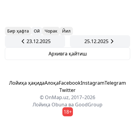
Бир ҳафта
Ой
Чорак
Йил
23.12.2025
25.12.2025
Архивга қайтиш
Лойиҳа ҳақида
Алоқа
Facebook
Instagram
Telegram
Twitter
© OnMap.uz, 2017–2026
Лойиҳа
Obuna
ва
GoodGroup
18+