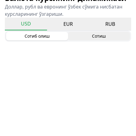
Доллар, рубл ва евронинг ўзбек сўмига нисбатан
курсларининг ўзгариши.
USD
EUR
RUB
Сотиб олиш
Сотиш