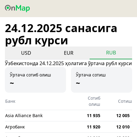
24.12.2025 санасига
рубл курси
RUB
USD
EUR
Ўзбекистонда 24.12.2025 ҳолатига ўртача рубл курси
Ўртача сотиб олиш
Ўртача сотиш
~
~
Сотиб
Банк
Сотиш
олиш
Asia Alliance Bank
11 935
12 005
Агробанк
11 920
12 010