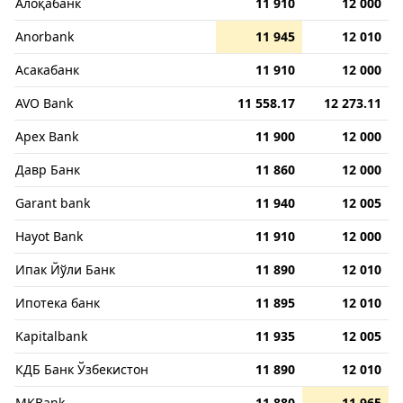
Алоқабанк
11 910
12 000
Anorbank
11 945
12 010
Асакабанк
11 910
12 000
AVO Bank
11 558.17
12 273.11
Apex Bank
11 900
12 000
Давр Банк
11 860
12 000
Garant bank
11 940
12 005
Hayot Bank
11 910
12 000
Ипак Йўли Банк
11 890
12 010
Ипотека банк
11 895
12 010
Kapitalbank
11 935
12 005
КДБ Банк Ўзбекистон
11 890
12 010
MKBank
11 880
11 965