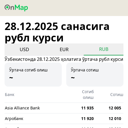
28.12.2025 санасига
рубл курси
RUB
USD
EUR
Ўзбекистонда 28.12.2025 ҳолатига ўртача рубл курси
Ўртача сотиб олиш
Ўртача сотиш
~
~
Сотиб
Банк
Сотиш
олиш
Asia Alliance Bank
11 935
12 005
Агробанк
11 920
12 010