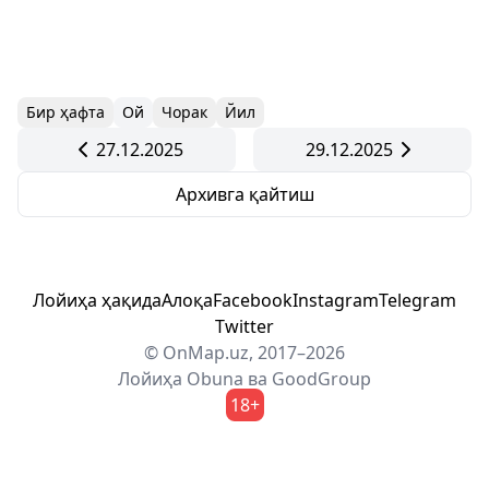
Бир ҳафта
Ой
Чорак
Йил
27.12.2025
29.12.2025
Архивга қайтиш
Лойиҳа ҳақида
Алоқа
Facebook
Instagram
Telegram
Twitter
© OnMap.uz, 2017–2026
Лойиҳа
Obuna
ва
GoodGroup
18+