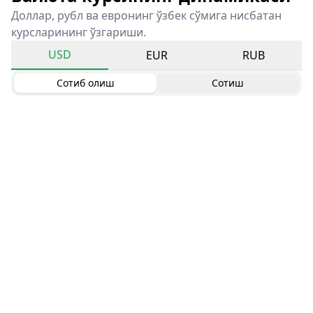
Доллар, рубл ва евронинг ўзбек сўмига нисбатан
курсларининг ўзгариши.
USD
EUR
RUB
Сотиб олиш
Сотиш