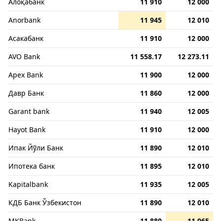
Алоқабанк
11 910
12 000
Anorbank
11 945
12 010
Асакабанк
11 910
12 000
AVO Bank
11 558.17
12 273.11
Apex Bank
11 900
12 000
Давр Банк
11 860
12 000
Garant bank
11 940
12 005
Hayot Bank
11 910
12 000
Ипак Йўли Банк
11 890
12 010
Ипотека банк
11 895
12 010
Kapitalbank
11 935
12 005
КДБ Банк Ўзбекистон
11 890
12 010
MKBank
11 880
11 965