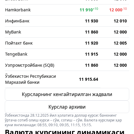
+10
-10
Hamkorbank
11 910
12 000
ИнфинБанк
11 930
12 010
MyBank
11 860
12 000
Пойтахт банк
11 920
12 005
TengeBank
11 915
12 000
Узпромстройбанк (SQB)
11 860
12 000
Ўзбекистон Респубикаси
11 915.64
Марказий банки
Курсларнинг кенгайтирилган жадвали
Курслар архиви
Ўзбекистонда 28.12.2025 йил ҳолатига доллар курси: банкнинг
ўртача сотиб олиш курси – сўм, сотиш – сўм. Валюта курслари ҳар
куни янгиланади: 08:55, 09:10, 09:35, 11:15, 15:15.
Валюта курсининг динамикаси