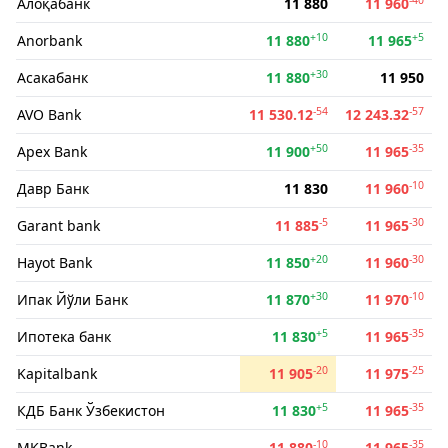
Алоқабанк
11 880
11 960
+10
+5
Anorbank
11 880
11 965
+30
Асакабанк
11 880
11 950
-54
-57
AVO Bank
11 530.12
12 243.32
+50
-35
Apex Bank
11 900
11 965
-10
Давр Банк
11 830
11 960
-5
-30
Garant bank
11 885
11 965
+20
-30
Hayot Bank
11 850
11 960
+30
-10
Ипак Йўли Банк
11 870
11 970
+5
-35
Ипотека банк
11 830
11 965
-20
-25
Kapitalbank
11 905
11 975
+5
-35
КДБ Банк Ўзбекистон
11 830
11 965
-10
-35
MKBank
11 880
11 965