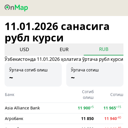
11.01.2026 санасига
рубл курси
RUB
USD
EUR
Ўзбекистонда 11.01.2026 ҳолатига ўртача рубл курси
Ўртача сотиб олиш
Ўртача сотиш
~
~
Сотиб
Банк
Сотиш
олиш
+5
+15
Asia Alliance Bank
11 900
11 965
-40
Агробанк
11 850
11 940
-40