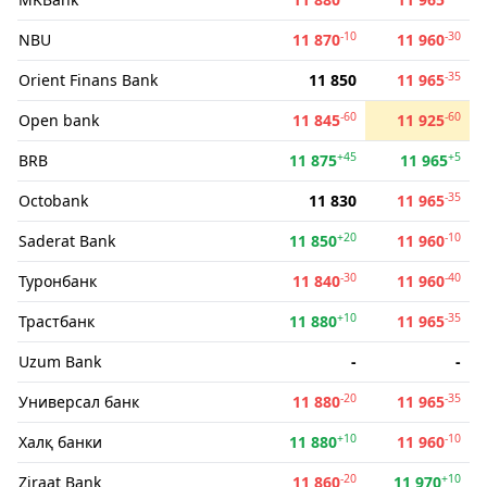
-10
-30
NBU
11 870
11 960
-35
Orient Finans Bank
11 850
11 965
-60
-60
Open bank
11 845
11 925
+45
+5
BRB
11 875
11 965
-35
Octobank
11 830
11 965
+20
-10
Saderat Bank
11 850
11 960
-30
-40
Туронбанк
11 840
11 960
+10
-35
Трастбанк
11 880
11 965
Uzum Bank
-
-
-20
-35
Универсал банк
11 880
11 965
+10
-10
Халқ банки
11 880
11 960
-20
+10
Ziraat Bank
11 860
11 970