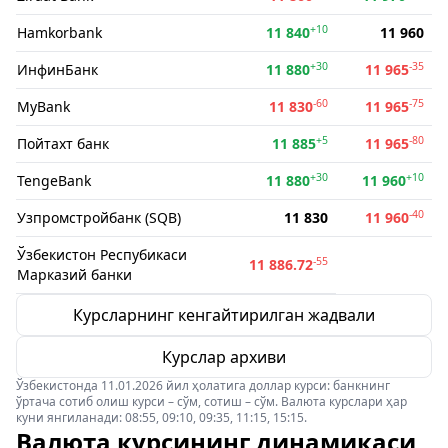
+10
Hamkorbank
11 840
11 960
+30
-35
ИнфинБанк
11 880
11 965
-60
-75
MyBank
11 830
11 965
+5
-80
Пойтахт банк
11 885
11 965
+30
+10
TengeBank
11 880
11 960
-40
Узпромстройбанк (SQB)
11 830
11 960
Ўзбекистон Респубикаси
-55
11 886.72
Марказий банки
Курсларнинг кенгайтирилган жадвали
Курслар архиви
Ўзбекистонда 11.01.2026 йил ҳолатига доллар курси: банкнинг
ўртача сотиб олиш курси – сўм, сотиш – сўм. Валюта курслари ҳар
куни янгиланади: 08:55, 09:10, 09:35, 11:15, 15:15.
Валюта курсининг динамикаси