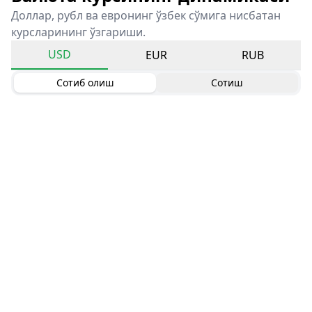
Доллар, рубл ва евронинг ўзбек сўмига нисбатан
курсларининг ўзгариши.
USD
EUR
RUB
Сотиб олиш
Сотиш