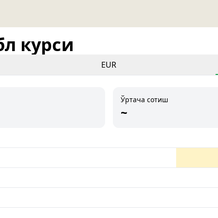
бл курси
EUR
Ўртача сотиш
~