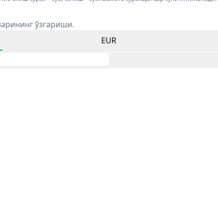
ларининг ўзгариши.
EUR