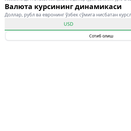
Валюта курсининг динамикаси
Доллар, рубл ва евронинг ўзбек сўмига нисбатан курс
USD
Сотиб олиш