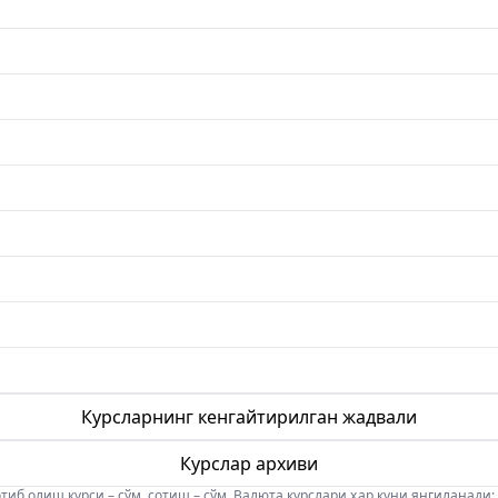
Курсларнинг кенгайтирилган жадвали
Курслар архиви
б олиш курси – сўм, сотиш – сўм. Валюта курслари ҳар куни янгиланади: 08:5