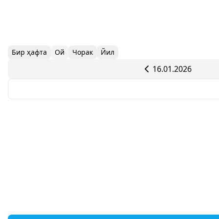
Бир ҳафта
Ой
Чорак
Йил
16.01.2026