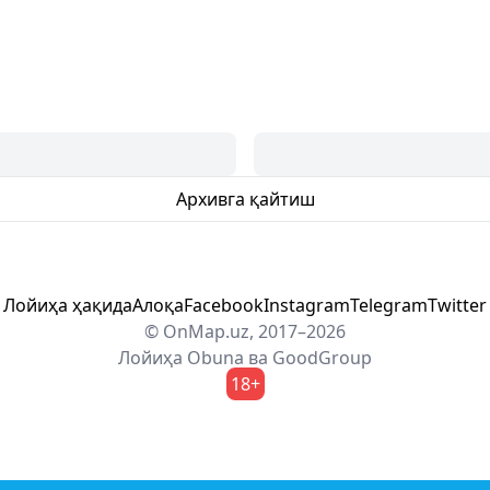
Архивга қайтиш
Лойиҳа ҳақида
Алоқа
Facebook
Instagram
Telegram
Twitter
© OnMap.uz, 2017–2026
Лойиҳа
Obuna
ва
GoodGroup
18+