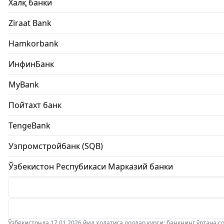
Халқ банки
Ziraat Bank
Hamkorbank
ИнфинБанк
MyBank
Пойтахт банк
TengeBank
Узпромстройбанк (SQB)
Ўзбекистон Респубикаси Марказий банки
Ўзбекистонда 17.01.2026 йил ҳолатига доллар курси: банкнинг ўртача соти