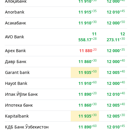
Алоқабанк
11 910
12 000
+35
+45
Anorbank
11 915
12 010
+30
+50
Асакабанк
11 910
12 000
11
12
AVO Bank
+28
+30
558.17
273.11
-20
+35
Apex Bank
11 880
12 000
+30
+40
Давр Банк
11 860
12 000
+50
+40
Garant bank
11 935
12 005
+60
+40
Hayot Bank
11 910
12 000
+20
+40
Ипак Йўли Банк
11 890
12 010
+30
+40
Ипотека банк
11 860
12 005
+30
+30
Kapitalbank
11 935
12 005
+60
+45
КДБ Банк Ўзбекистон
11 890
12 010