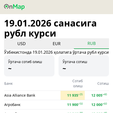
19.01.2026 санасига
рубл курси
RUB
USD
EUR
Ўзбекистонда 19.01.2026 ҳолатига ўртача рубл курси
Ўртача сотиб олиш
Ўртача сотиш
~
~
Сотиб
Банк
Сотиш
олиш
+35
+40
Asia Alliance Bank
11 935
12 005
+50
+60
Агробанк
11 900
12 000
+30
+40