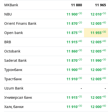
MKBank
11 880
11 965
+30
+50
NBU
11 900
12 010
+20
+40
Orient Finans Bank
11 870
12 005
+30
+30
Open bank
11 875
11 955
+40
+40
BRB
11 915
12 005
+30
+40
Octobank
11 860
12 005
+20
+30
Saderat Bank
11 870
11 990
+60
+40
Туронбанк
11 900
12 000
+30
+40
Трастбанк
11 910
12 005
Uzum Bank
-
-
+35
+40
Универсал банк
11 915
12 005
+30
+40
Халқ банки
11 910
12 000