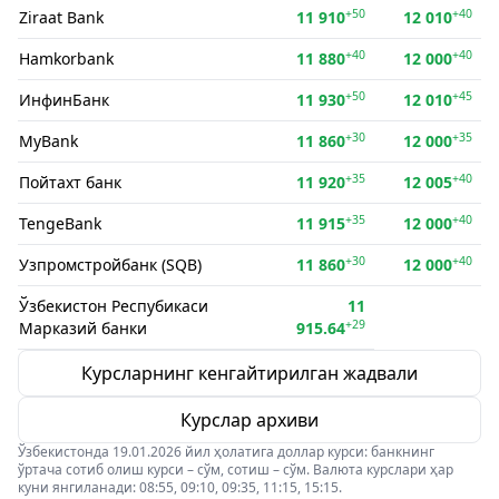
+50
+40
Ziraat Bank
11 910
12 010
+40
+40
Hamkorbank
11 880
12 000
+50
+45
ИнфинБанк
11 930
12 010
+30
+35
MyBank
11 860
12 000
+35
+40
Пойтахт банк
11 920
12 005
+35
+40
TengeBank
11 915
12 000
+30
+40
Узпромстройбанк (SQB)
11 860
12 000
Ўзбекистон Респубикаси
11
+29
Марказий банки
915.64
Курсларнинг кенгайтирилган жадвали
Курслар архиви
Ўзбекистонда 19.01.2026 йил ҳолатига доллар курси: банкнинг
ўртача сотиб олиш курси – сўм, сотиш – сўм. Валюта курслари ҳар
куни янгиланади: 08:55, 09:10, 09:35, 11:15, 15:15.