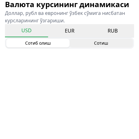
Валюта курсининг динамикаси
Доллар, рубл ва евронинг ўзбек сўмига нисбатан
курсларининг ўзгариши.
USD
EUR
RUB
Сотиб олиш
Сотиш