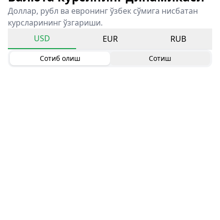
Доллар, рубл ва евронинг ўзбек сўмига нисбатан
курсларининг ўзгариши.
USD
EUR
RUB
Сотиб олиш
Сотиш