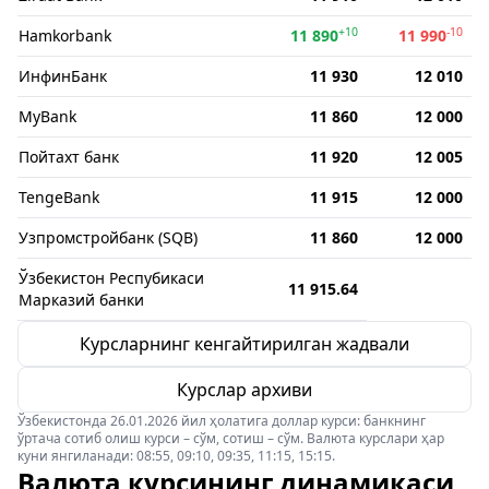
+10
-10
Hamkorbank
11 890
11 990
ИнфинБанк
11 930
12 010
MyBank
11 860
12 000
Пойтахт банк
11 920
12 005
TengeBank
11 915
12 000
Узпромстройбанк (SQB)
11 860
12 000
Ўзбекистон Респубикаси
11 915.64
Марказий банки
Курсларнинг кенгайтирилган жадвали
Курслар архиви
Ўзбекистонда 26.01.2026 йил ҳолатига доллар курси: банкнинг
ўртача сотиб олиш курси – сўм, сотиш – сўм. Валюта курслари ҳар
куни янгиланади: 08:55, 09:10, 09:35, 11:15, 15:15.
Валюта курсининг динамикаси