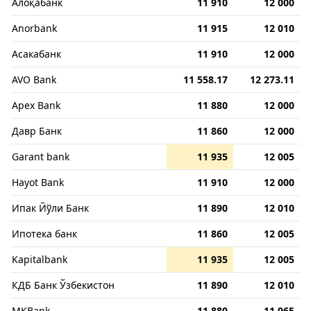
Алоқабанк
11 910
12 000
Anorbank
11 915
12 010
Асакабанк
11 910
12 000
AVO Bank
11 558.17
12 273.11
Apex Bank
11 880
12 000
Давр Банк
11 860
12 000
Garant bank
11 935
12 005
Hayot Bank
11 910
12 000
Ипак Йўли Банк
11 890
12 010
Ипотека банк
11 860
12 005
Kapitalbank
11 935
12 005
КДБ Банк Ўзбекистон
11 890
12 010
MKBank
11 880
11 965