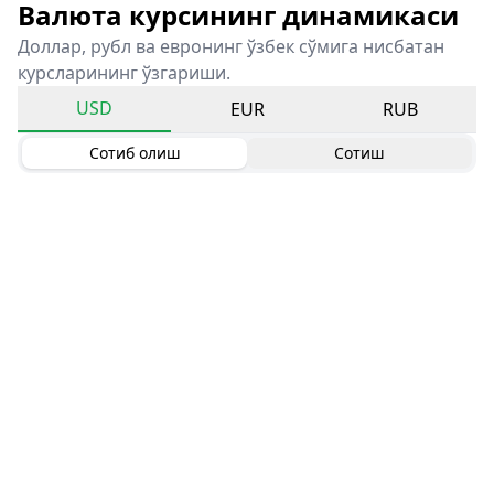
Валюта курсининг динамикаси
Доллар, рубл ва евронинг ўзбек сўмига нисбатан
курсларининг ўзгариши.
USD
EUR
RUB
Сотиб олиш
Сотиш