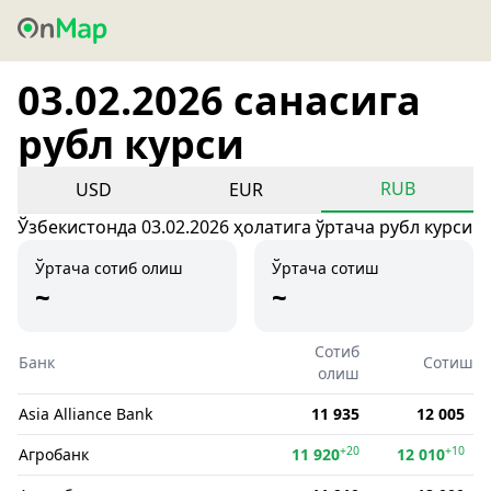
03.02.2026 санасига
рубл курси
RUB
USD
EUR
Ўзбекистонда 03.02.2026 ҳолатига ўртача рубл курси
Ўртача сотиб олиш
Ўртача сотиш
~
~
Сотиб
Банк
Сотиш
олиш
Asia Alliance Bank
11 935
12 005
+20
+10
Агробанк
11 920
12 010