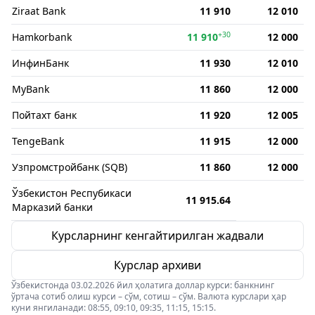
Ziraat Bank
11 910
12 010
+30
Hamkorbank
11 910
12 000
ИнфинБанк
11 930
12 010
MyBank
11 860
12 000
Пойтахт банк
11 920
12 005
TengeBank
11 915
12 000
Узпромстройбанк (SQB)
11 860
12 000
Ўзбекистон Респубикаси
11 915.64
Марказий банки
Курсларнинг кенгайтирилган жадвали
Курслар архиви
Ўзбекистонда 03.02.2026 йил ҳолатига доллар курси: банкнинг
ўртача сотиб олиш курси – сўм, сотиш – сўм. Валюта курслари ҳар
куни янгиланади: 08:55, 09:10, 09:35, 11:15, 15:15.