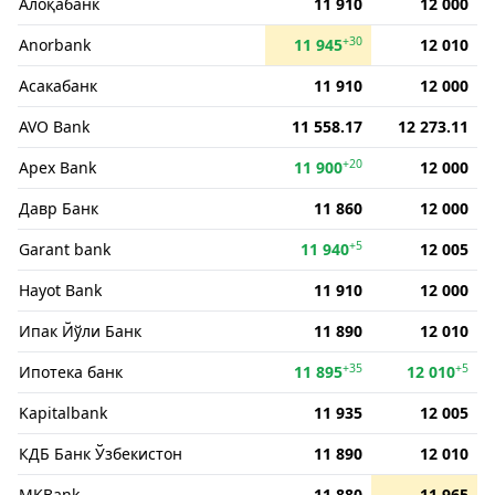
Алоқабанк
11 910
12 000
+30
Anorbank
11 945
12 010
Асакабанк
11 910
12 000
AVO Bank
11 558.17
12 273.11
+20
Apex Bank
11 900
12 000
Давр Банк
11 860
12 000
+5
Garant bank
11 940
12 005
Hayot Bank
11 910
12 000
Ипак Йўли Банк
11 890
12 010
+35
+5
Ипотека банк
11 895
12 010
Kapitalbank
11 935
12 005
КДБ Банк Ўзбекистон
11 890
12 010
MKBank
11 880
11 965