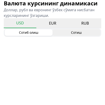
Валюта курсининг динамикаси
Доллар, рубл ва евронинг ўзбек сўмига нисбатан
курсларининг ўзгариши.
USD
EUR
RUB
Сотиб олиш
Сотиш