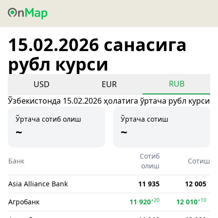
15.02.2026 санасига
рубл курси
RUB
USD
EUR
Ўзбекистонда 15.02.2026 ҳолатига ўртача рубл курси
Ўртача сотиб олиш
Ўртача сотиш
~
~
Сотиб
Банк
Сотиш
олиш
Asia Alliance Bank
11 935
12 005
+20
+10
Агробанк
11 920
12 010