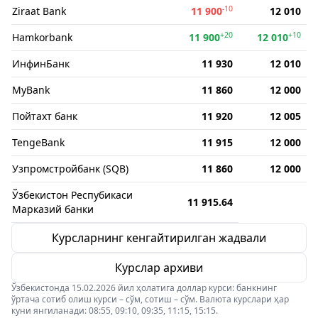
-10
Ziraat Bank
11 900
12 010
+20
+10
Hamkorbank
11 900
12 010
ИнфинБанк
11 930
12 010
MyBank
11 860
12 000
Пойтахт банк
11 920
12 005
TengeBank
11 915
12 000
Узпромстройбанк (SQB)
11 860
12 000
Ўзбекистон Респубикаси
11 915.64
Марказий банки
Курсларнинг кенгайтирилган жадвали
Курслар архиви
Ўзбекистонда 15.02.2026 йил ҳолатига доллар курси: банкнинг
ўртача сотиб олиш курси – сўм, сотиш – сўм. Валюта курслари ҳар
куни янгиланади: 08:55, 09:10, 09:35, 11:15, 15:15.