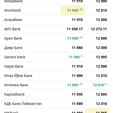
Алоқабанк
11 910
12 000
+30
Anorbank
11 945
12 010
Асакабанк
11 910
12 000
AVO Bank
11 558.17
12 273.11
+20
Apex Bank
11 900
12 000
Давр Банк
11 860
12 000
+5
Garant bank
11 940
12 005
Hayot Bank
11 910
12 000
Ипак Йўли Банк
11 890
12 010
+35
+5
Ипотека банк
11 895
12 010
Kapitalbank
11 935
12 005
КДБ Банк Ўзбекистон
11 890
12 010
MKBank
11 880
11 965