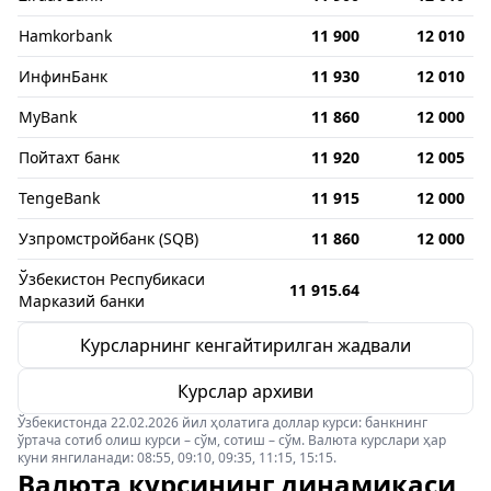
Hamkorbank
11 900
12 010
ИнфинБанк
11 930
12 010
MyBank
11 860
12 000
Пойтахт банк
11 920
12 005
TengeBank
11 915
12 000
Узпромстройбанк (SQB)
11 860
12 000
Ўзбекистон Респубикаси
11 915.64
Марказий банки
Курсларнинг кенгайтирилган жадвали
Курслар архиви
Ўзбекистонда 22.02.2026 йил ҳолатига доллар курси: банкнинг
ўртача сотиб олиш курси – сўм, сотиш – сўм. Валюта курслари ҳар
куни янгиланади: 08:55, 09:10, 09:35, 11:15, 15:15.
Валюта курсининг динамикаси