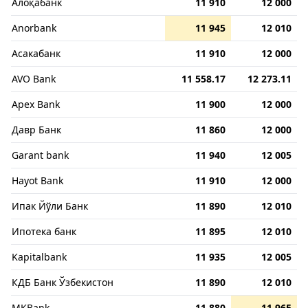
Алоқабанк
11 910
12 000
Anorbank
11 945
12 010
Асакабанк
11 910
12 000
AVO Bank
11 558.17
12 273.11
Apex Bank
11 900
12 000
Давр Банк
11 860
12 000
Garant bank
11 940
12 005
Hayot Bank
11 910
12 000
Ипак Йўли Банк
11 890
12 010
Ипотека банк
11 895
12 010
Kapitalbank
11 935
12 005
КДБ Банк Ўзбекистон
11 890
12 010
MKBank
11 880
11 965