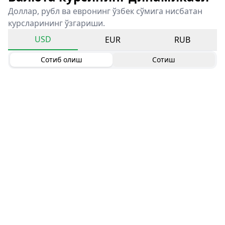
Доллар, рубл ва евронинг ўзбек сўмига нисбатан
курсларининг ўзгариши.
USD
EUR
RUB
Сотиб олиш
Сотиш