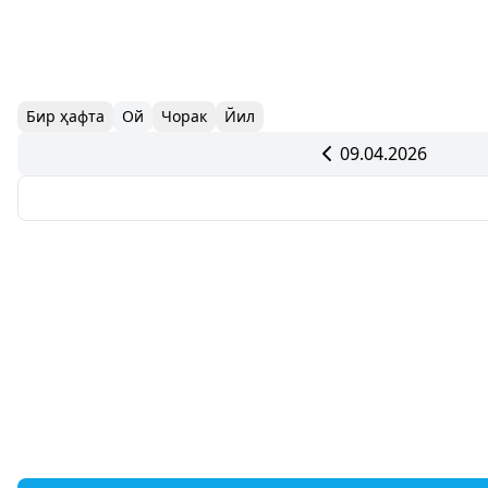
Бир ҳафта
Ой
Чорак
Йил
09.04.2026