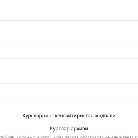
Курсларнинг кенгайтирилган жадвали
Курслар архиви
б олиш курси – сўм, сотиш – сўм. Валюта курслари ҳар куни янгиланади: 08:5