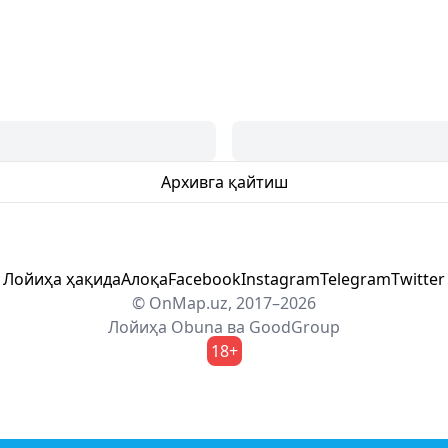
Архивга қайтиш
Лойиҳа ҳақида
Алоқа
Facebook
Instagram
Telegram
Twitter
© OnMap.uz, 2017–2026
Лойиҳа
Obuna
ва
GoodGroup
18+