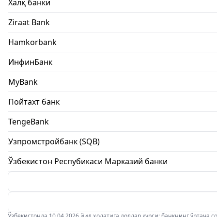
Халқ банки
Ziraat Bank
Hamkorbank
ИнфинБанк
MyBank
Пойтахт банк
TengeBank
Узпромстройбанк (SQB)
Ўзбекистон Респубикаси Марказий банки
Ўзбекистонда 10.04.2026 йил ҳолатига доллар курси: банкнинг ўртача соти