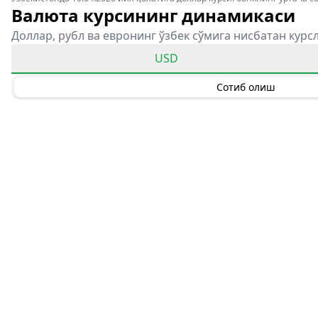
Валюта курсининг динамикаси
Доллар, рубл ва евронинг ўзбек сўмига нисбатан курс
USD
Сотиб олиш