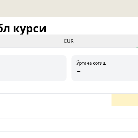
бл курси
EUR
Ўртача сотиш
~