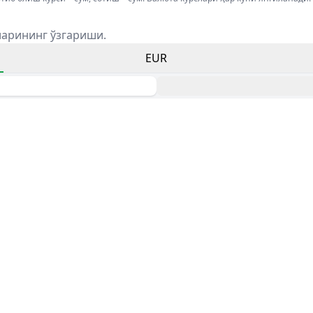
ларининг ўзгариши.
EUR